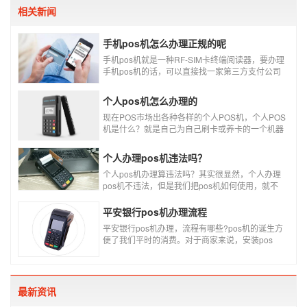
相关新闻
手机pos机怎么办理正规的呢
手机pos机就是一种RF-SIM卡终端阅读器，要办理
手机pos机的话，可以直接找一家第三方支付公司
办理。
个人pos机怎么办理的
现在POS市场出各种各样的个人POS机，个人POS
机是什么？就是自己为自己刷卡或养卡的一个机器
设备产品，称个人POS机。
个人办理pos机违法吗？
个人pos机办理算违法吗？其实很显然，个人办理
pos机不违法，但是我们把pos机如何使用，就不
一定违不违法了，比如我们拿着pos机去恶意套
现，套现不换，那么我们这样使用pos机肯定就是
平安银行pos机办理流程
违法的，只有我们在安全的使用之下，我们的个人
平安银行pos机办理，流程有哪些?pos机的诞生方
办理的pos机才是正规的，但是自己刷自己信用卡
便了我们平时的消费。对于商家来说，安装pos
用自己的pos机，这样只是算违规，只要我们按时
机，交易结算更为方便，可以避免假币的出现和现
还款就不会违法。违法其实是有基础的，那就是侵
金存放的安全。
害了他人的权益，扰乱了银行的金融秩序，如果不
干扰到他人，不恶意套现银行，那么我们的行为犯
不到违法的地步。
最新资讯