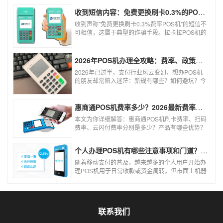
收到短信内容：免费更换刷卡0.3%的POS机，可以相信吗？
收到声称"免费更换刷卡0.3%费率POS机"的短信不
可相信，这属于典型的诈骗手段。拉卡拉POS机的
信用卡刷卡标准费率为0.6%，扫码费率为0.38%，
0.3%的费率远低于行业正常水平，存在重大欺诈
风险。以下结合权威信息分析原因及应对建议：
2026年POS机办理全攻略：费率、政策、避坑一篇讲清
2026年已过半，支付行业风云变幻，想办POS机
的朋友却常陷入迷茫：新规有哪些？如何避坑？今
天一文讲透2026年POS机办理的核心要点，从费
率标准到避坑指南，助你明明白白办理，安安心心
使用！
惠商通POS机费率多少？2026最新费率标准及办理全攻略
本文为你详细解答：惠商通POS机刷卡费率、扫码
费率、云闪付费率分别是多少？产品有哪些优势？
个人和商户如何办理？一文看懂。
个人办理POS机有哪些注意事项和门道？（2026最新避坑指南）
随着移动支付的普及，越来越多的个人用户开始办
理POS机用于日常收款或资金周转。但市面上机器
品牌多、套路深，如果不了解其中的注意事项和门
道，很容易踩坑。本文为你全面拆解个人办理POS
机的核心要点，帮你选到正规、安全、费率稳定的
POS机。
联系我们