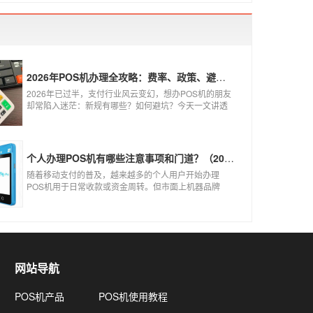
2026年POS机办理全攻略：费率、政策、避坑一篇讲清
2026年已过半，支付行业风云变幻，想办POS机的朋友
却常陷入迷茫：新规有哪些？如何避坑？今天一文讲透
2026年POS机办理的核心要点，从费率标准到避坑指
南，助你明明白白办理，安安心心使用！
个人办理POS机有哪些注意事项和门道？（2026最新避坑指南）
随着移动支付的普及，越来越多的个人用户开始办理
POS机用于日常收款或资金周转。但市面上机器品牌
多、套路深，如果不了解其中的注意事项和门道，很容
易踩坑。本文为你全面拆解个人办理POS机的核心要
点，帮你选到正规、安全、费率稳定的POS机。
网站导航
POS机产品
POS机使用教程