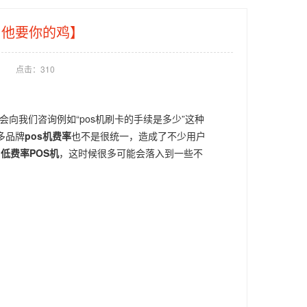
，他要你的鸡】
点击：
310
会向我们咨询例如“pos机刷卡的手续是多少”这种
多品牌
pos机费率
也不是很统一，造成了不少用户
图
低费率POS机
，这时候很多可能会落入到一些不