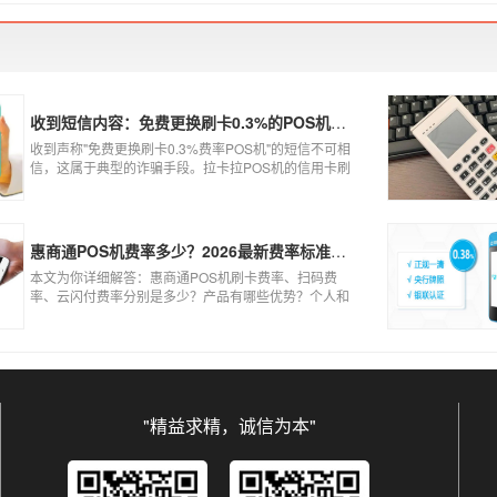
用之下，我们的个人办理的pos机才是正规的，但是自己
刷自己信用卡用自己的pos机，这样只是算违规，只要我
们按时还款就不会违法。违法其实是有基础的，那就是
侵害了他人的权益，扰乱了银行的金融秩序，如果不干
扰到他人，不恶意套现银行，那么我们的行为犯不到违
法的地步。
收到短信内容：免费更换刷卡0.3%的POS机，可以相信吗？
收到声称"免费更换刷卡0.3%费率POS机"的短信不可相
信，这属于典型的诈骗手段。拉卡拉POS机的信用卡刷
卡标准费率为0.6%，扫码费率为0.38%，0.3%的费率远
低于行业正常水平，存在重大欺诈风险。以下结合权威
信息分析原因及应对建议：
惠商通POS机费率多少？2026最新费率标准及办理全攻略
本文为你详细解答：惠商通POS机刷卡费率、扫码费
率、云闪付费率分别是多少？产品有哪些优势？个人和
商户如何办理？一文看懂。
"精益求精，诚信为本"