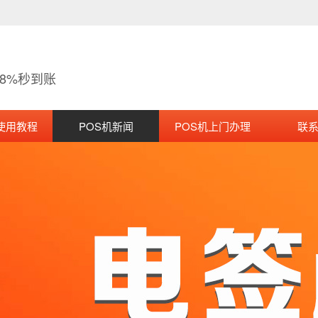
38%秒到账
使用教程
POS机新闻
POS机上门办理
联