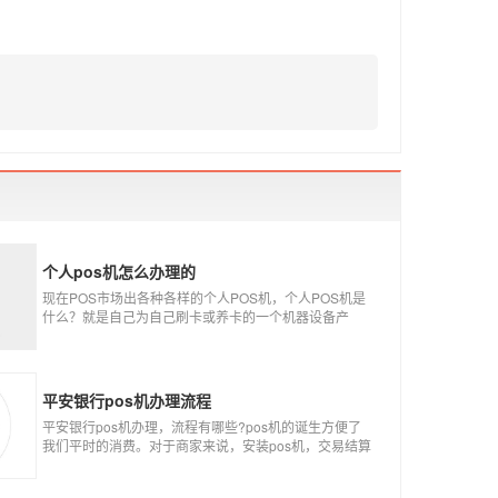
个人pos机怎么办理的
现在POS市场出各种各样的个人POS机，个人POS机是
什么？就是自己为自己刷卡或养卡的一个机器设备产
品，称个人POS机。
平安银行pos机办理流程
平安银行pos机办理，流程有哪些?pos机的诞生方便了
我们平时的消费。对于商家来说，安装pos机，交易结算
更为方便，可以避免假币的出现和现金存放的安全。