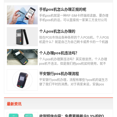
手机pos机怎么办理正规的呢
手机pos机就是一种RF-SIM卡终端阅读器，要办理
手机pos机的话，可以直接找一家第三方支付公司
办理。
个人pos机怎么办理的
现在POS市场出各种各样的个人POS机，个人POS
机是什么？就是自己为自己刷卡或养卡的一个机器
设备产品，称个人POS机。
个人办理pos机违法吗？
个人pos机办理算违法吗？其实很显然，个人办理
pos机不违法，但是我们把pos机如何使用，就不
一定违不违法了，比如我们拿着pos机去恶意套
现，套现不换，那么我们这样使用pos机肯定就是
平安银行pos机办理流程
违法的，只有我们在安全的使用之下，我们的个人
平安银行pos机办理，流程有哪些?pos机的诞生方
办理的pos机才是正规的，但是自己刷自己信用卡
便了我们平时的消费。对于商家来说，安装pos
用自己的pos机，这样只是算违规，只要我们按时
机，交易结算更为方便，可以避免假币的出现和现
还款就不会违法。违法其实是有基础的，那就是侵
金存放的安全。
害了他人的权益，扰乱了银行的金融秩序，如果不
干扰到他人，不恶意套现银行，那么我们的行为犯
不到违法的地步。
最新资讯
收到短信内容：免费更换刷卡0.3%的POS机，可以相信吗？