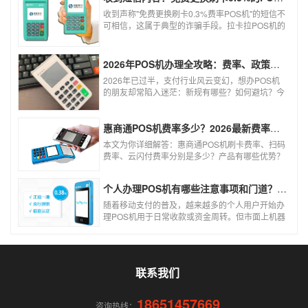
收到声称"免费更换刷卡0.3%费率POS机"的短信不
可相信，这属于典型的诈骗手段。拉卡拉POS机的
信用卡刷卡标准费率为0.6%，扫码费率为0.38%，
0.3%的费率远低于行业正常水平，存在重大欺诈
风险。以下结合权威信息分析原因及应对建议：
2026年POS机办理全攻略：费率、政策、避坑一篇讲清
2026年已过半，支付行业风云变幻，想办POS机
的朋友却常陷入迷茫：新规有哪些？如何避坑？今
天一文讲透2026年POS机办理的核心要点，从费
率标准到避坑指南，助你明明白白办理，安安心心
使用！
惠商通POS机费率多少？2026最新费率标准及办理全攻略
本文为你详细解答：惠商通POS机刷卡费率、扫码
费率、云闪付费率分别是多少？产品有哪些优势？
个人和商户如何办理？一文看懂。
个人办理POS机有哪些注意事项和门道？（2026最新避坑指南）
随着移动支付的普及，越来越多的个人用户开始办
理POS机用于日常收款或资金周转。但市面上机器
品牌多、套路深，如果不了解其中的注意事项和门
道，很容易踩坑。本文为你全面拆解个人办理POS
机的核心要点，帮你选到正规、安全、费率稳定的
POS机。
联系我们
18651457669
咨询热线：