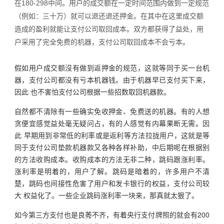
在180-298中间。用户的成交额在一定时间范围内做到一定规范
（例如：三十万）就可以退还退还押金。在其中在这里成交额
造成的盈利就能让支付公司取回成本。双方都获得了益处，用
户采用了完全免费的机器，支付公司取回成本不会亏本。
假如用户成交额沒有做到返押金的规范，这就等同于买一台机
器，支付公司都没有亏本机器钱。由于机器早已支付买下来，
因此 也不害怕支付公司根据一些招数取回机器款。
自然都不清除有一些确实免收押金、免费送的机器。有的人想
贪便宜感觉益处毫无疑问占，有的人感觉有内幕果断无需。因
此 早期用到非常低的利率或是返利等方法拉拢用户，这就是等
同于支付公司垫款机器款又各种各样补助，中后期呢在根据别
的方法收购成本。收购成本的方法无非二种，跳码跟涨利率。
涨利率是明着的，用户了解。跳码是暗着的，许多用户不清
楚，跳码也间接性危害了用户和发卡银行的权益，支付公司较
大 权益化了。一些企业跳码涨利率一块来，那真就太狠了。
如今第三方支付也是良莠不齐，有着央行支付牌照的就会有200