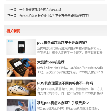
上一篇：
一个身份证可以办理几台POS机
下一篇：
办POS机你需要知道什么？不要再傻傻掉进坑里面了！
相关新闻
pos机费率越高越安全是真的吗？
业内有部分代理商因为害怕客户被别的品牌抢走，
在宣传上让很多人走进了一个误区：费率越高越安
全，费率高的pos机商户质量高，不会跳码，但...
真的是这样吗?
大品牌pos机推荐
综合支付行业相关数据，国内知名的POS机品牌均
上榜，从央行公示的数据来看，POS机支付行业的
走势依然是呈增长的趋势，在POS机品牌的排名
中，瑞银信与随行付增长率居于较快的水平，如今
POS机办理渠道不同价格也不一样吗
POS机品牌各种各样，每年支付公司都会上几个新
品牌，所以我们在选择POS机的时候，一定认证正
办理POS机的渠道有好几种，比如银行、第三方支
规一清机。
付支付公司等等，同一款产品为什么POS机价格却
又好几种，这是让很多代理都不解的问题，今天就
和大家说说为什么同一款产品会有好几个价格，究
移动pos机怎么办理？手续费多少
竟是什么原因呢？
移动pos机怎么办理？移动pos机简化收款流程，