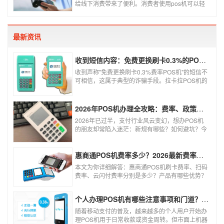
给线下消费带来了便利。消费者使用pos机可以轻
松刷卡支付，免带大额现金出门，经营者可以免去
假钞找零烦恼，提高经营效率。那么移动pos机要
怎样申请呢？
最新资讯
收到短信内容：免费更换刷卡0.3%的POS机，可以相信吗？
收到声称"免费更换刷卡0.3%费率POS机"的短信不
可相信，这属于典型的诈骗手段。拉卡拉POS机的
信用卡刷卡标准费率为0.6%，扫码费率为0.38%，
0.3%的费率远低于行业正常水平，存在重大欺诈
风险。以下结合权威信息分析原因及应对建议：
2026年POS机办理全攻略：费率、政策、避坑一篇讲清
2026年已过半，支付行业风云变幻，想办POS机
的朋友却常陷入迷茫：新规有哪些？如何避坑？今
天一文讲透2026年POS机办理的核心要点，从费
率标准到避坑指南，助你明明白白办理，安安心心
使用！
惠商通POS机费率多少？2026最新费率标准及办理全攻略
本文为你详细解答：惠商通POS机刷卡费率、扫码
费率、云闪付费率分别是多少？产品有哪些优势？
个人和商户如何办理？一文看懂。
个人办理POS机有哪些注意事项和门道？（2026最新避坑指南）
随着移动支付的普及，越来越多的个人用户开始办
理POS机用于日常收款或资金周转。但市面上机器