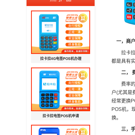
一，商户
拉卡拉在
拉卡拉4G电签POS机办理
都是具有实
二， 费
费率的稳
户(尤其是
经常更换
POS机，
拉卡拉电签POS机申请
换。
三，手