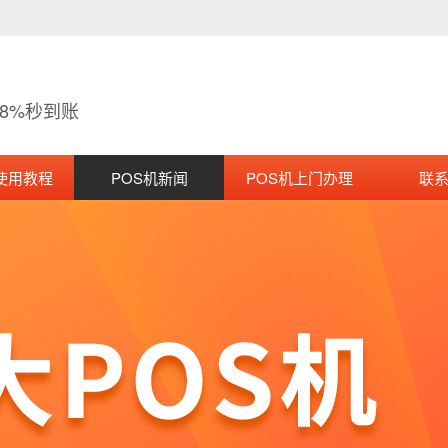
38%秒到账
使用教程
POS机新闻
POS机上门办理
联