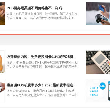
POS机办理渠道不同价格也不一样吗
办理POS机的渠道有好几种，比如银行、第三方支付支
付公司等等，同一款产品为什么POS机价格却又好几
种，这是让很多代理都不解的问题，今天就和大家说说
为什么同一款产品会有好几个价格，究竟是什么原因
呢？
收到短信内容：免费更换刷卡0.3%的POS机，可以相信吗？
收到声称"免费更换刷卡0.3%费率POS机"的短信不可相
信，这属于典型的诈骗手段。拉卡拉POS机的信用卡刷
卡标准费率为0.6%，扫码费率为0.38%，0.3%的费率远
低于行业正常水平，存在重大欺诈风险。以下结合权威
信息分析原因及应对建议：
惠商通POS机费率多少？2026最新费率标准及办理全攻略
本文为你详细解答：惠商通POS机刷卡费率、扫码费
率、云闪付费率分别是多少？产品有哪些优势？个人和
商户如何办理？一文看懂。