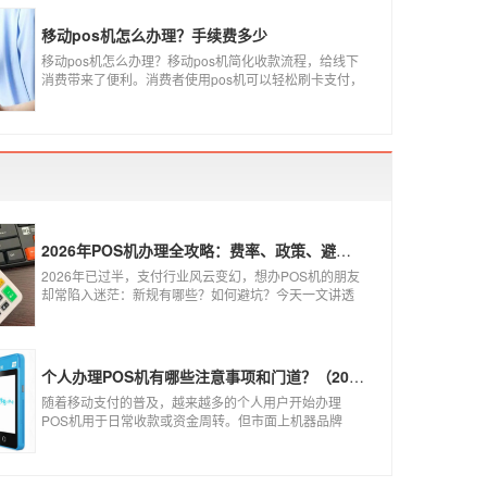
样，每年支付公司都会上几个新品牌，所以我们在选择
POS机的时候，一定认证正规一清机。
移动pos机怎么办理？手续费多少
移动pos机怎么办理？移动pos机简化收款流程，给线下
消费带来了便利。消费者使用pos机可以轻松刷卡支付，
免带大额现金出门，经营者可以免去假钞找零烦恼，提
高经营效率。那么移动pos机要怎样申请呢？
2026年POS机办理全攻略：费率、政策、避坑一篇讲清
2026年已过半，支付行业风云变幻，想办POS机的朋友
却常陷入迷茫：新规有哪些？如何避坑？今天一文讲透
2026年POS机办理的核心要点，从费率标准到避坑指
南，助你明明白白办理，安安心心使用！
个人办理POS机有哪些注意事项和门道？（2026最新避坑指南）
随着移动支付的普及，越来越多的个人用户开始办理
POS机用于日常收款或资金周转。但市面上机器品牌
多、套路深，如果不了解其中的注意事项和门道，很容
易踩坑。本文为你全面拆解个人办理POS机的核心要
点，帮你选到正规、安全、费率稳定的POS机。