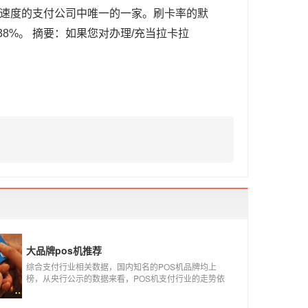
理速度的支付公司中唯一的一家。刷卡率的默
.38%。 摘要：如果您对办理/充当拉卡拉
大品牌pos机推荐
综合支付行业相关数据，国内知名的POS机品牌均上
榜，从央行公示的数据来看，POS机支付行业的走势依
然是呈增长的趋势，在POS机品牌的排名中，瑞银信与
随行付增长率居于较快的水平，如今POS机品牌各种各