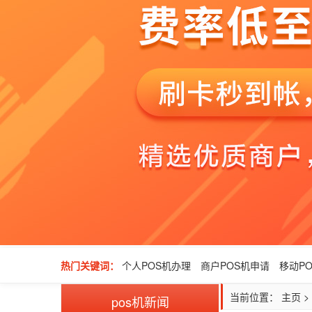
热门关键词：
个人POS机办理
商户POS机申请
移动P
当前位置：
主页
>
pos机新闻