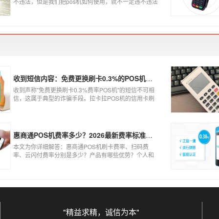
不违法，但是我们把pos机如何使用，就不一定违不违法
了，比如我们拿着pos机去恶意套现，套现不换，那么我
们这样使用pos机肯定就是违法的，只有我们在安全的使
用之下，我们的个人办理的pos机才是正规的，但是自己
刷自己信用卡用自己的pos机，这样只是算违规，只要我
们按时还款就不会违法。违法其实是有基础的，那就是
侵害了他人的权益，扰乱了银行的金融秩序，如果不干
扰到他人，不恶意套现银行，那么我们的行为犯不到违
法的地步。
收到短信内容：免费更换刷卡0.3%的POS机，可以相信吗？
收到声称"免费更换刷卡0.3%费率POS机"的短信不可相
信，这属于典型的诈骗手段。拉卡拉POS机的信用卡刷
卡标准费率为0.6%，扫码费率为0.38%，0.3%的费率远
低于行业正常水平，存在重大欺诈风险。以下结合权威
信息分析原因及应对建议：
惠商通POS机费率多少？2026最新费率标准及办理全攻略
本文为你详细解答：惠商通POS机刷卡费率、扫码费
率、云闪付费率分别是多少？产品有哪些优势？个人和
商户如何办理？一文看懂。
"精益求精，诚信为本"