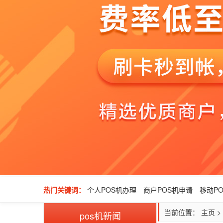
热门关键词：
个人POS机办理
商户POS机申请
移动P
当前位置：
主页
>
pos机新闻