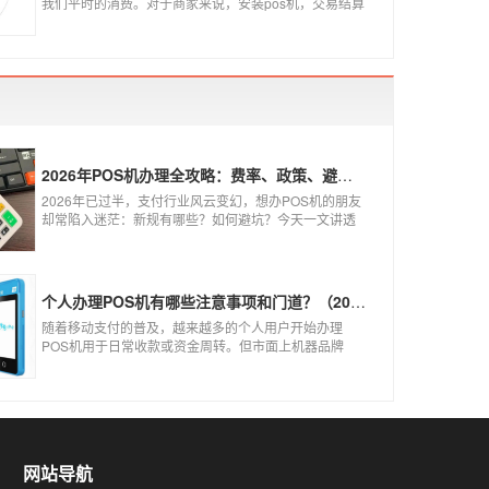
我们平时的消费。对于商家来说，安装pos机，交易结算
更为方便，可以避免假币的出现和现金存放的安全。
2026年POS机办理全攻略：费率、政策、避坑一篇讲清
2026年已过半，支付行业风云变幻，想办POS机的朋友
却常陷入迷茫：新规有哪些？如何避坑？今天一文讲透
2026年POS机办理的核心要点，从费率标准到避坑指
南，助你明明白白办理，安安心心使用！
个人办理POS机有哪些注意事项和门道？（2026最新避坑指南）
随着移动支付的普及，越来越多的个人用户开始办理
POS机用于日常收款或资金周转。但市面上机器品牌
多、套路深，如果不了解其中的注意事项和门道，很容
易踩坑。本文为你全面拆解个人办理POS机的核心要
点，帮你选到正规、安全、费率稳定的POS机。
网站导航