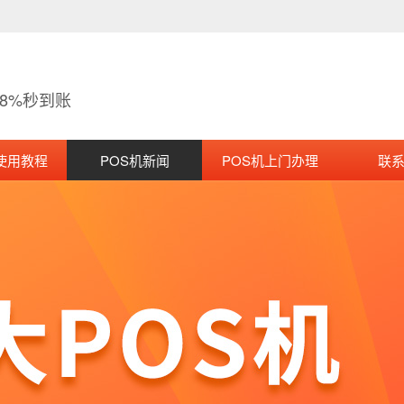
38%秒到账
使用教程
POS机新闻
POS机上门办理
联