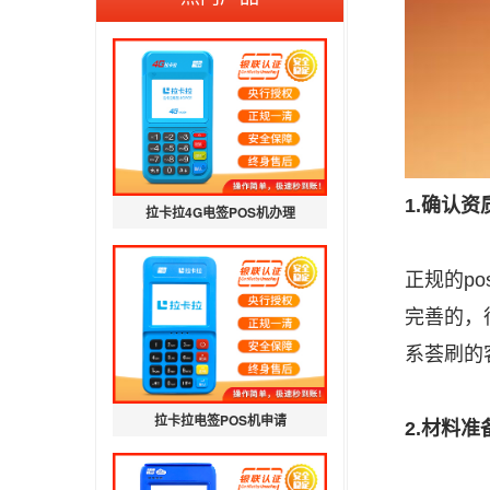
1.确认资
拉卡拉4G电签POS机办理
正规的p
完善的，
系荟刷的
拉卡拉电签POS机申请
2.材料准