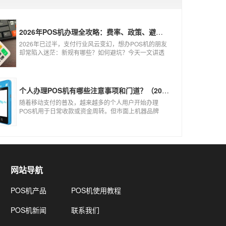
2026年POS机办理全攻略：费率、政策、避坑一篇讲清
2026年已过半，支付行业风云变幻，想办POS机的朋友
却常陷入迷茫：新规有哪些？如何避坑？今天一文讲透
2026年POS机办理的核心要点，从费率标准到避坑指
南，助你明明白白办理，安安心心使用！
个人办理POS机有哪些注意事项和门道？（2026最新避坑指南）
随着移动支付的普及，越来越多的个人用户开始办理
POS机用于日常收款或资金周转。但市面上机器品牌
多、套路深，如果不了解其中的注意事项和门道，很容
易踩坑。本文为你全面拆解个人办理POS机的核心要
点，帮你选到正规、安全、费率稳定的POS机。
网站导航
POS机产品
POS机使用教程
POS机新闻
联系我们