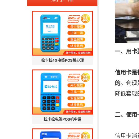
一、用卡
拉卡拉4G电签POS机办理
信用卡是
的。
套现
降低套现
二、
使用
拉卡拉电签POS机申请
信用卡消