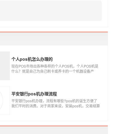
个人pos机怎么办理的
现在POS市场出各种各样的个人POS机，个人POS机是
什么？就是自己为自己刷卡或养卡的一个机器设备产
品，称个人POS机。
平安银行pos机办理流程
平安银行pos机办理，流程有哪些?pos机的诞生方便了
我们平时的消费。对于商家来说，安装pos机，交易结算
更为方便，可以避免假币的出现和现金存放的安全。