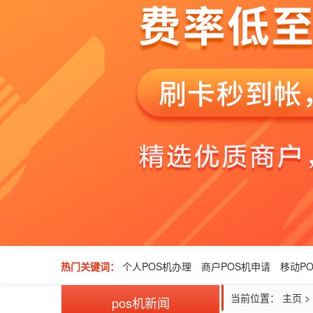
热门关键词：
个人POS机办理
商户POS机申请
移动P
当前位置：
主页
>
pos机新闻