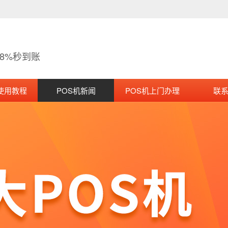
38%秒到账
使用教程
POS机新闻
POS机上门办理
联