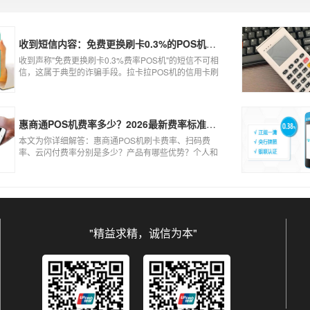
侵害了他人的权益，扰乱了银行的金融秩序，如果不干
扰到他人，不恶意套现银行，那么我们的行为犯不到违
法的地步。
收到短信内容：免费更换刷卡0.3%的POS机，可以相信吗？
收到声称"免费更换刷卡0.3%费率POS机"的短信不可相
信，这属于典型的诈骗手段。拉卡拉POS机的信用卡刷
卡标准费率为0.6%，扫码费率为0.38%，0.3%的费率远
低于行业正常水平，存在重大欺诈风险。以下结合权威
信息分析原因及应对建议：
惠商通POS机费率多少？2026最新费率标准及办理全攻略
本文为你详细解答：惠商通POS机刷卡费率、扫码费
率、云闪付费率分别是多少？产品有哪些优势？个人和
商户如何办理？一文看懂。
"精益求精，诚信为本"