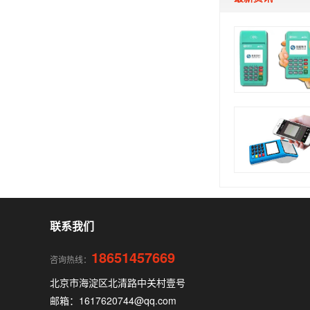
联系我们
18651457669
咨询热线：
北京市海淀区北清路中关村壹号
邮箱：1617620744@qq.com