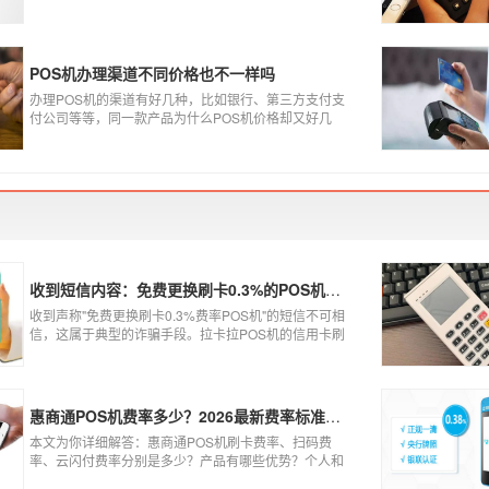
高的pos机商户质量高，不会跳码，但...真的是这样吗?
POS机办理渠道不同价格也不一样吗
办理POS机的渠道有好几种，比如银行、第三方支付支
付公司等等，同一款产品为什么POS机价格却又好几
种，这是让很多代理都不解的问题，今天就和大家说说
为什么同一款产品会有好几个价格，究竟是什么原因
呢？
收到短信内容：免费更换刷卡0.3%的POS机，可以相信吗？
收到声称"免费更换刷卡0.3%费率POS机"的短信不可相
信，这属于典型的诈骗手段。拉卡拉POS机的信用卡刷
卡标准费率为0.6%，扫码费率为0.38%，0.3%的费率远
低于行业正常水平，存在重大欺诈风险。以下结合权威
信息分析原因及应对建议：
惠商通POS机费率多少？2026最新费率标准及办理全攻略
本文为你详细解答：惠商通POS机刷卡费率、扫码费
率、云闪付费率分别是多少？产品有哪些优势？个人和
商户如何办理？一文看懂。