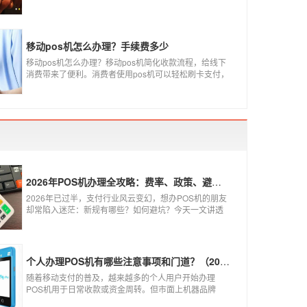
然是呈增长的趋势，在POS机品牌的排名中，瑞银信与
随行付增长率居于较快的水平，如今POS机品牌各种各
样，每年支付公司都会上几个新品牌，所以我们在选择
POS机的时候，一定认证正规一清机。
移动pos机怎么办理？手续费多少
移动pos机怎么办理？移动pos机简化收款流程，给线下
消费带来了便利。消费者使用pos机可以轻松刷卡支付，
免带大额现金出门，经营者可以免去假钞找零烦恼，提
高经营效率。那么移动pos机要怎样申请呢？
2026年POS机办理全攻略：费率、政策、避坑一篇讲清
2026年已过半，支付行业风云变幻，想办POS机的朋友
却常陷入迷茫：新规有哪些？如何避坑？今天一文讲透
2026年POS机办理的核心要点，从费率标准到避坑指
南，助你明明白白办理，安安心心使用！
个人办理POS机有哪些注意事项和门道？（2026最新避坑指南）
随着移动支付的普及，越来越多的个人用户开始办理
POS机用于日常收款或资金周转。但市面上机器品牌
多、套路深，如果不了解其中的注意事项和门道，很容