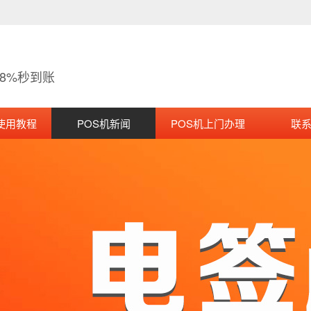
38%秒到账
使用教程
POS机新闻
POS机上门办理
联