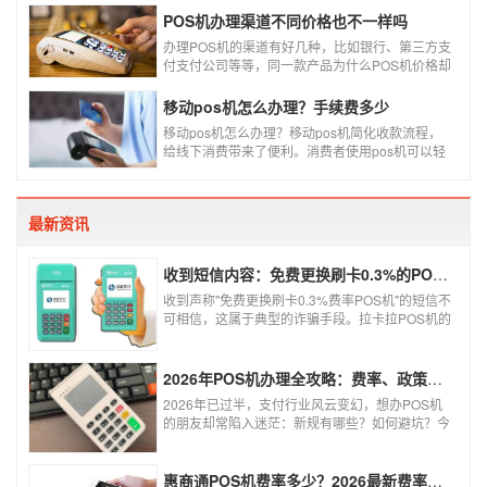
中，瑞银信与随行付增长率居于较快的水平，如今
POS机办理渠道不同价格也不一样吗
POS机品牌各种各样，每年支付公司都会上几个新
品牌，所以我们在选择POS机的时候，一定认证正
办理POS机的渠道有好几种，比如银行、第三方支
规一清机。
付支付公司等等，同一款产品为什么POS机价格却
又好几种，这是让很多代理都不解的问题，今天就
和大家说说为什么同一款产品会有好几个价格，究
移动pos机怎么办理？手续费多少
竟是什么原因呢？
移动pos机怎么办理？移动pos机简化收款流程，
给线下消费带来了便利。消费者使用pos机可以轻
松刷卡支付，免带大额现金出门，经营者可以免去
假钞找零烦恼，提高经营效率。那么移动pos机要
怎样申请呢？
最新资讯
收到短信内容：免费更换刷卡0.3%的POS机，可以相信吗？
收到声称"免费更换刷卡0.3%费率POS机"的短信不
可相信，这属于典型的诈骗手段。拉卡拉POS机的
信用卡刷卡标准费率为0.6%，扫码费率为0.38%，
0.3%的费率远低于行业正常水平，存在重大欺诈
风险。以下结合权威信息分析原因及应对建议：
2026年POS机办理全攻略：费率、政策、避坑一篇讲清
2026年已过半，支付行业风云变幻，想办POS机
的朋友却常陷入迷茫：新规有哪些？如何避坑？今
天一文讲透2026年POS机办理的核心要点，从费
率标准到避坑指南，助你明明白白办理，安安心心
使用！
惠商通POS机费率多少？2026最新费率标准及办理全攻略