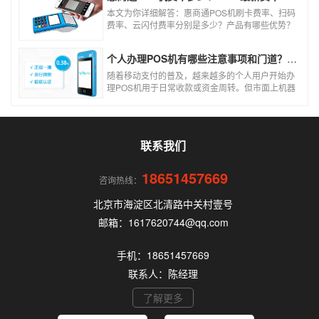
本文为你详细解答：惠商通POS机刷卡费率、扫码
费率、云闪付费率分别是多少？产品有哪些优势？
个人和商户如何办理？一文看懂。
个人办理POS机有哪些注意事项和门道？（2026最新避坑指南）
随着移动支付的普及，越来越多的个人用户开始办
理POS机用于日常收款或资金周转。但市面上机器
品牌多、套路深，如果不了解其中的注意事项和门
道，很容易踩坑。本文为你全面拆解个人办理POS
机的核心要点，帮你选到正规、安全、费率稳定的
POS机。
联系我们
18651457669
咨询热线：
北京市海淀区北清路中关村壹号
邮箱：1617620744@qq.com
手机：18651457669
联系人：陈经理
了解更多