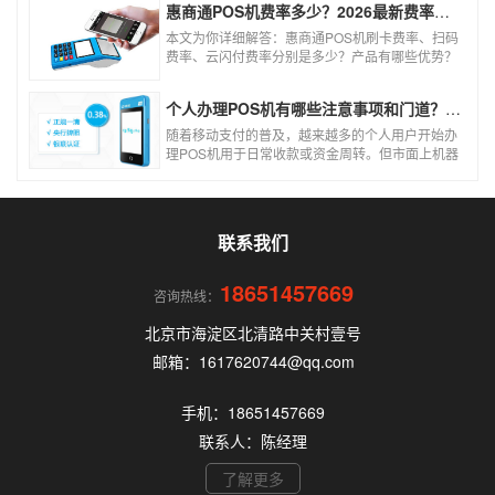
使用！
惠商通POS机费率多少？2026最新费率标准及办理全攻略
本文为你详细解答：惠商通POS机刷卡费率、扫码
费率、云闪付费率分别是多少？产品有哪些优势？
个人和商户如何办理？一文看懂。
个人办理POS机有哪些注意事项和门道？（2026最新避坑指南）
随着移动支付的普及，越来越多的个人用户开始办
理POS机用于日常收款或资金周转。但市面上机器
品牌多、套路深，如果不了解其中的注意事项和门
道，很容易踩坑。本文为你全面拆解个人办理POS
机的核心要点，帮你选到正规、安全、费率稳定的
POS机。
联系我们
18651457669
咨询热线：
北京市海淀区北清路中关村壹号
邮箱：1617620744@qq.com
手机：18651457669
联系人：陈经理
了解更多