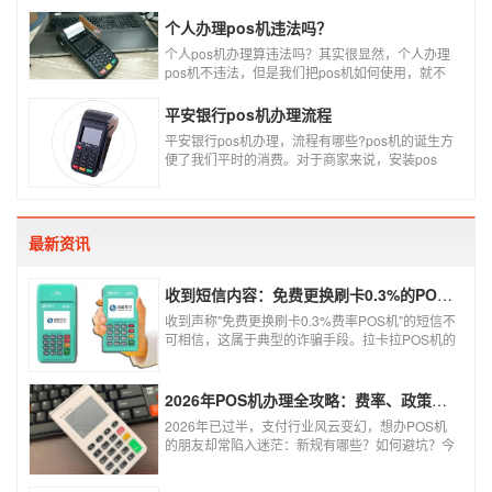
设备产品，称个人POS机。
个人办理pos机违法吗？
个人pos机办理算违法吗？其实很显然，个人办理
pos机不违法，但是我们把pos机如何使用，就不
一定违不违法了，比如我们拿着pos机去恶意套
现，套现不换，那么我们这样使用pos机肯定就是
平安银行pos机办理流程
违法的，只有我们在安全的使用之下，我们的个人
平安银行pos机办理，流程有哪些?pos机的诞生方
办理的pos机才是正规的，但是自己刷自己信用卡
便了我们平时的消费。对于商家来说，安装pos
用自己的pos机，这样只是算违规，只要我们按时
机，交易结算更为方便，可以避免假币的出现和现
还款就不会违法。违法其实是有基础的，那就是侵
金存放的安全。
害了他人的权益，扰乱了银行的金融秩序，如果不
干扰到他人，不恶意套现银行，那么我们的行为犯
不到违法的地步。
最新资讯
收到短信内容：免费更换刷卡0.3%的POS机，可以相信吗？
收到声称"免费更换刷卡0.3%费率POS机"的短信不
可相信，这属于典型的诈骗手段。拉卡拉POS机的
信用卡刷卡标准费率为0.6%，扫码费率为0.38%，
0.3%的费率远低于行业正常水平，存在重大欺诈
风险。以下结合权威信息分析原因及应对建议：
2026年POS机办理全攻略：费率、政策、避坑一篇讲清
2026年已过半，支付行业风云变幻，想办POS机
的朋友却常陷入迷茫：新规有哪些？如何避坑？今
天一文讲透2026年POS机办理的核心要点，从费
率标准到避坑指南，助你明明白白办理，安安心心