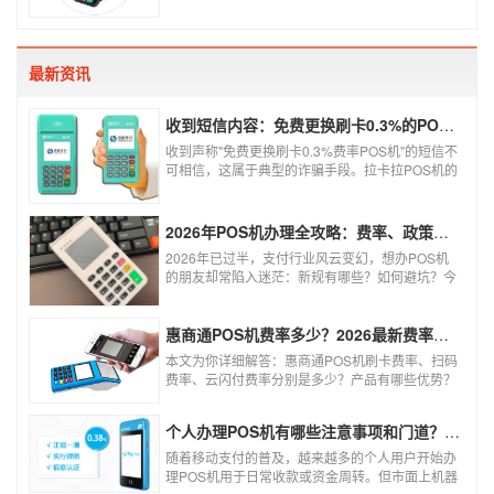
机，交易结算更为方便，可以避免假币的出现和现
还款就不会违法。违法其实是有基础的，那就是侵
金存放的安全。
害了他人的权益，扰乱了银行的金融秩序，如果不
干扰到他人，不恶意套现银行，那么我们的行为犯
不到违法的地步。
最新资讯
收到短信内容：免费更换刷卡0.3%的POS机，可以相信吗？
收到声称"免费更换刷卡0.3%费率POS机"的短信不
可相信，这属于典型的诈骗手段。拉卡拉POS机的
信用卡刷卡标准费率为0.6%，扫码费率为0.38%，
0.3%的费率远低于行业正常水平，存在重大欺诈
风险。以下结合权威信息分析原因及应对建议：
2026年POS机办理全攻略：费率、政策、避坑一篇讲清
2026年已过半，支付行业风云变幻，想办POS机
的朋友却常陷入迷茫：新规有哪些？如何避坑？今
天一文讲透2026年POS机办理的核心要点，从费
率标准到避坑指南，助你明明白白办理，安安心心
使用！
惠商通POS机费率多少？2026最新费率标准及办理全攻略
本文为你详细解答：惠商通POS机刷卡费率、扫码
费率、云闪付费率分别是多少？产品有哪些优势？
个人和商户如何办理？一文看懂。
个人办理POS机有哪些注意事项和门道？（2026最新避坑指南）
随着移动支付的普及，越来越多的个人用户开始办
理POS机用于日常收款或资金周转。但市面上机器