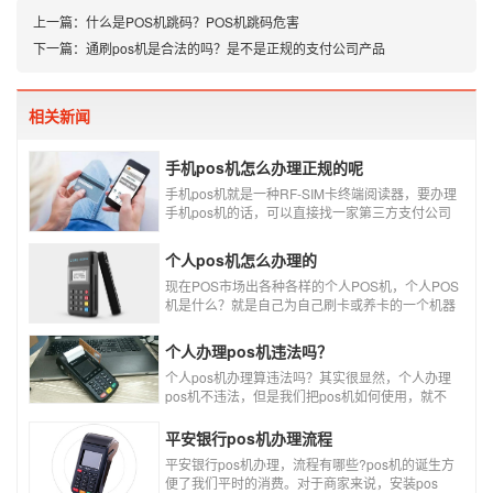
上一篇：
什么是POS机跳码？POS机跳码危害
下一篇：
通刷pos机是合法的吗？是不是正规的支付公司产品
相关新闻
手机pos机怎么办理正规的呢
手机pos机就是一种RF-SIM卡终端阅读器，要办理
手机pos机的话，可以直接找一家第三方支付公司
办理。
个人pos机怎么办理的
现在POS市场出各种各样的个人POS机，个人POS
机是什么？就是自己为自己刷卡或养卡的一个机器
设备产品，称个人POS机。
个人办理pos机违法吗？
个人pos机办理算违法吗？其实很显然，个人办理
pos机不违法，但是我们把pos机如何使用，就不
一定违不违法了，比如我们拿着pos机去恶意套
现，套现不换，那么我们这样使用pos机肯定就是
平安银行pos机办理流程
违法的，只有我们在安全的使用之下，我们的个人
平安银行pos机办理，流程有哪些?pos机的诞生方
办理的pos机才是正规的，但是自己刷自己信用卡
便了我们平时的消费。对于商家来说，安装pos
用自己的pos机，这样只是算违规，只要我们按时