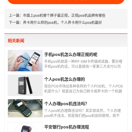
上一篇：
市面上pos机哪个牌子最正规，正规pos机品牌有哪些
下一篇：
养卡用什么样的pos机，个人养卡用什么pos机最好
相关新闻
手机pos机怎么办理正规的呢
手机pos机就是一种RF-SIM卡终端阅读器，要办理
手机pos机的话，可以直接找一家第三方支付公司
办理。
个人pos机怎么办理的
现在POS市场出各种各样的个人POS机，个人POS
机是什么？就是自己为自己刷卡或养卡的一个机器
设备产品，称个人POS机。
个人办理pos机违法吗？
个人pos机办理算违法吗？其实很显然，个人办理
pos机不违法，但是我们把pos机如何使用，就不
一定违不违法了，比如我们拿着pos机去恶意套
现，套现不换，那么我们这样使用pos机肯定就是
平安银行pos机办理流程
违法的，只有我们在安全的使用之下，我们的个人