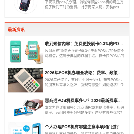
平安银行pos机办理，流程有哪些?pos机的诞生方
办理的pos机才是正规的，但是自己刷自己信用卡
便了我们平时的消费。对于商家来说，安装pos
用自己的pos机，这样只是算违规，只要我们按时
机，交易结算更为方便，可以避免假币的出现和现
还款就不会违法。违法其实是有基础的，那就是侵
金存放的安全。
害了他人的权益，扰乱了银行的金融秩序，如果不
干扰到他人，不恶意套现银行，那么我们的行为犯
不到违法的地步。
最新资讯
收到短信内容：免费更换刷卡0.3%的POS机，可以相信吗？
收到声称"免费更换刷卡0.3%费率POS机"的短信不
可相信，这属于典型的诈骗手段。拉卡拉POS机的
信用卡刷卡标准费率为0.6%，扫码费率为0.38%，
0.3%的费率远低于行业正常水平，存在重大欺诈
风险。以下结合权威信息分析原因及应对建议：
2026年POS机办理全攻略：费率、政策、避坑一篇讲清
2026年已过半，支付行业风云变幻，想办POS机
的朋友却常陷入迷茫：新规有哪些？如何避坑？今
天一文讲透2026年POS机办理的核心要点，从费
率标准到避坑指南，助你明明白白办理，安安心心
使用！
惠商通POS机费率多少？2026最新费率标准及办理全攻略
本文为你详细解答：惠商通POS机刷卡费率、扫码
费率、云闪付费率分别是多少？产品有哪些优势？
个人和商户如何办理？一文看懂。
个人办理POS机有哪些注意事项和门道？（2026最新避坑指南）
随着移动支付的普及，越来越多的个人用户开始办