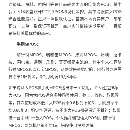
通星驿、海科、付临门等是目前较为主流的传统大POS，其中
我个人比较喜欢开店宝点POS和现代金控，其中瑞银信大POS
综合性能最好。正规一清银联认证，自选本地真实商户，笔笔
积分，三单一致保证不跳码，商户实时监控定期更新，一直都
是保持着最优质的商户。
手刷MPOS：
随行付MPOS、瑞和宝MPOS、点刷MPOS、喔刷、拉卡
拉、闪电宝、通刷、乐刷、等等都是主流的，其中个人推荐随
行付MPOS和瑞和宝MPOS，这两款是很稳定的，随行付办理需
要冻结196押金，3个月刷满10万返回。
如果说从大POS和手刷MPOS选出来一个使用，个人还是推荐
大POS，因为大POS适合多种场景使用，养卡、收款、取现等
等，其次使用成本低，大POS费率0.6秒到不加3，手刷费率平
均0.68加3，稳定性更好，有不少大POS都是保证不跳的；如果
选一台手刷+一台大POS，个人推荐瑞银信大POS机+随行付
MPOS，两款机器都不跳码，搭配使用提额更快。