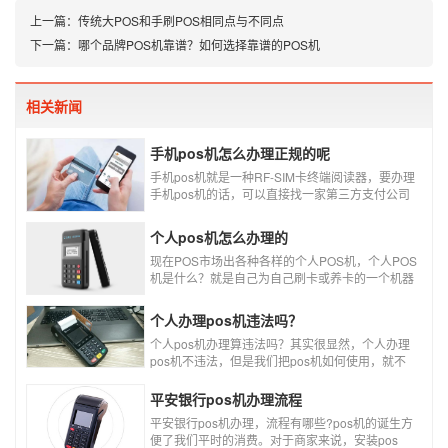
上一篇：
传统大POS和手刷POS相同点与不同点
下一篇：
哪个品牌POS机靠谱？如何选择靠谱的POS机
相关新闻
手机pos机怎么办理正规的呢
手机pos机就是一种RF-SIM卡终端阅读器，要办理
手机pos机的话，可以直接找一家第三方支付公司
办理。
个人pos机怎么办理的
现在POS市场出各种各样的个人POS机，个人POS
机是什么？就是自己为自己刷卡或养卡的一个机器
设备产品，称个人POS机。
个人办理pos机违法吗？
个人pos机办理算违法吗？其实很显然，个人办理
pos机不违法，但是我们把pos机如何使用，就不
一定违不违法了，比如我们拿着pos机去恶意套
现，套现不换，那么我们这样使用pos机肯定就是
平安银行pos机办理流程
违法的，只有我们在安全的使用之下，我们的个人
平安银行pos机办理，流程有哪些?pos机的诞生方
办理的pos机才是正规的，但是自己刷自己信用卡
便了我们平时的消费。对于商家来说，安装pos
用自己的pos机，这样只是算违规，只要我们按时