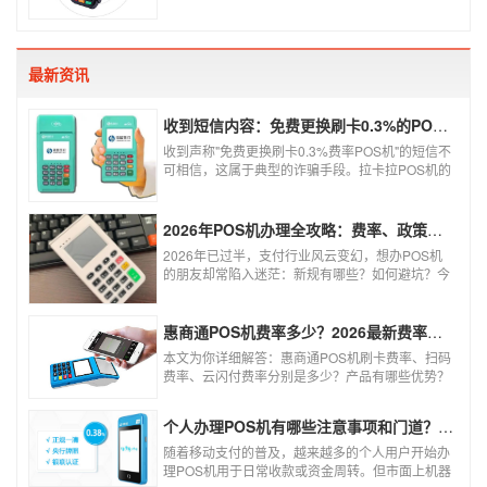
机，交易结算更为方便，可以避免假币的出现和现
还款就不会违法。违法其实是有基础的，那就是侵
金存放的安全。
害了他人的权益，扰乱了银行的金融秩序，如果不
干扰到他人，不恶意套现银行，那么我们的行为犯
不到违法的地步。
最新资讯
收到短信内容：免费更换刷卡0.3%的POS机，可以相信吗？
收到声称"免费更换刷卡0.3%费率POS机"的短信不
可相信，这属于典型的诈骗手段。拉卡拉POS机的
信用卡刷卡标准费率为0.6%，扫码费率为0.38%，
0.3%的费率远低于行业正常水平，存在重大欺诈
风险。以下结合权威信息分析原因及应对建议：
2026年POS机办理全攻略：费率、政策、避坑一篇讲清
2026年已过半，支付行业风云变幻，想办POS机
的朋友却常陷入迷茫：新规有哪些？如何避坑？今
天一文讲透2026年POS机办理的核心要点，从费
率标准到避坑指南，助你明明白白办理，安安心心
使用！
惠商通POS机费率多少？2026最新费率标准及办理全攻略
本文为你详细解答：惠商通POS机刷卡费率、扫码
费率、云闪付费率分别是多少？产品有哪些优势？
个人和商户如何办理？一文看懂。
个人办理POS机有哪些注意事项和门道？（2026最新避坑指南）
随着移动支付的普及，越来越多的个人用户开始办
理POS机用于日常收款或资金周转。但市面上机器