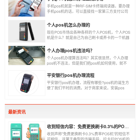
手机pos机就是一种RF-SIM卡终端阅读器，要办理
手机pos机的话，可以直接找一家第三方支付公司
办理。
个人pos机怎么办理的
现在POS市场出各种各样的个人POS机，个人POS
机是什么？就是自己为自己刷卡或养卡的一个机器
设备产品，称个人POS机。
个人办理pos机违法吗？
个人pos机办理算违法吗？其实很显然，个人办理
pos机不违法，但是我们把pos机如何使用，就不
一定违不违法了，比如我们拿着pos机去恶意套
现，套现不换，那么我们这样使用pos机肯定就是
平安银行pos机办理流程
违法的，只有我们在安全的使用之下，我们的个人
平安银行pos机办理，流程有哪些?pos机的诞生方
办理的pos机才是正规的，但是自己刷自己信用卡
便了我们平时的消费。对于商家来说，安装pos
用自己的pos机，这样只是算违规，只要我们按时
机，交易结算更为方便，可以避免假币的出现和现
还款就不会违法。违法其实是有基础的，那就是侵
金存放的安全。
害了他人的权益，扰乱了银行的金融秩序，如果不
干扰到他人，不恶意套现银行，那么我们的行为犯
不到违法的地步。
最新资讯
收到短信内容：免费更换刷卡0.3%的POS机，可以相信吗？
收到声称"免费更换刷卡0.3%费率POS机"的短信不
可相信，这属于典型的诈骗手段。拉卡拉POS机的