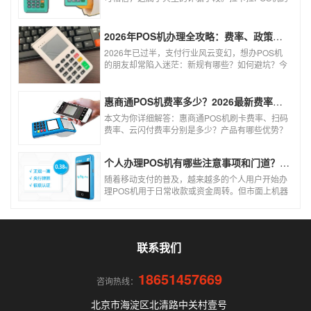
信用卡刷卡标准费率为0.6%，扫码费率为0.38%，
0.3%的费率远低于行业正常水平，存在重大欺诈
风险。以下结合权威信息分析原因及应对建议：
2026年POS机办理全攻略：费率、政策、避坑一篇讲清
2026年已过半，支付行业风云变幻，想办POS机
的朋友却常陷入迷茫：新规有哪些？如何避坑？今
天一文讲透2026年POS机办理的核心要点，从费
率标准到避坑指南，助你明明白白办理，安安心心
使用！
惠商通POS机费率多少？2026最新费率标准及办理全攻略
本文为你详细解答：惠商通POS机刷卡费率、扫码
费率、云闪付费率分别是多少？产品有哪些优势？
个人和商户如何办理？一文看懂。
个人办理POS机有哪些注意事项和门道？（2026最新避坑指南）
随着移动支付的普及，越来越多的个人用户开始办
理POS机用于日常收款或资金周转。但市面上机器
品牌多、套路深，如果不了解其中的注意事项和门
道，很容易踩坑。本文为你全面拆解个人办理POS
机的核心要点，帮你选到正规、安全、费率稳定的
POS机。
联系我们
18651457669
咨询热线：
北京市海淀区北清路中关村壹号