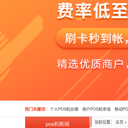
热门关键词：
个人POS机办理
商户POS机申请
移动P
当前位置：
主页
>
pos机新闻