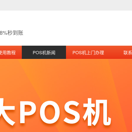
38%秒到账
使用教程
POS机新闻
POS机上门办理
联