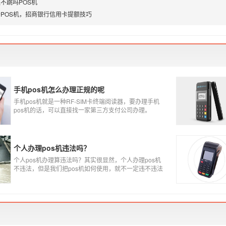
不跳吗POS机
POS机，招商银行信用卡提额技巧
手机pos机怎么办理正规的呢
手机pos机就是一种RF-SIM卡终端阅读器，要办理手机
pos机的话，可以直接找一家第三方支付公司办理。
个人办理pos机违法吗？
个人pos机办理算违法吗？其实很显然，个人办理pos机
不违法，但是我们把pos机如何使用，就不一定违不违法
了，比如我们拿着pos机去恶意套现，套现不换，那么我
们这样使用pos机肯定就是违法的，只有我们在安全的使
用之下，我们的个人办理的pos机才是正规的，但是自己
刷自己信用卡用自己的pos机，这样只是算违规，只要我
们按时还款就不会违法。违法其实是有基础的，那就是
侵害了他人的权益，扰乱了银行的金融秩序，如果不干