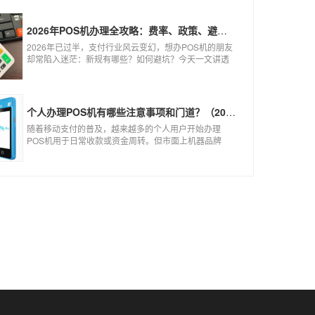
2026年POS机办理全攻略：费率、政策、避坑一篇讲清
2026年已过半，支付行业风云变幻，想办POS机的朋友
却常陷入迷茫：新规有哪些？如何避坑？今天一文讲透
2026年POS机办理的核心要点，从费率标准到避坑指
南，助你明明白白办理，安安心心使用！
个人办理POS机有哪些注意事项和门道？（2026最新避坑指南）
随着移动支付的普及，越来越多的个人用户开始办理
POS机用于日常收款或资金周转。但市面上机器品牌
多、套路深，如果不了解其中的注意事项和门道，很容
易踩坑。本文为你全面拆解个人办理POS机的核心要
点，帮你选到正规、安全、费率稳定的POS机。