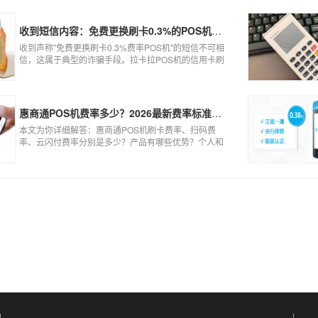
扰到他人，不恶意套现银行，那么我们的行为犯不到违
法的地步。
收到短信内容：免费更换刷卡0.3%的POS机，可以相信吗？
收到声称"免费更换刷卡0.3%费率POS机"的短信不可相
信，这属于典型的诈骗手段。拉卡拉POS机的信用卡刷
卡标准费率为0.6%，扫码费率为0.38%，0.3%的费率远
低于行业正常水平，存在重大欺诈风险。以下结合权威
信息分析原因及应对建议：
惠商通POS机费率多少？2026最新费率标准及办理全攻略
本文为你详细解答：惠商通POS机刷卡费率、扫码费
率、云闪付费率分别是多少？产品有哪些优势？个人和
商户如何办理？一文看懂。