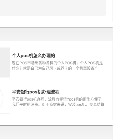
个人pos机怎么办理的
现在POS市场出各种各样的个人POS机，个人POS机是
什么？就是自己为自己刷卡或养卡的一个机器设备产
品，称个人POS机。
平安银行pos机办理流程
平安银行pos机办理，流程有哪些?pos机的诞生方便了
我们平时的消费。对于商家来说，安装pos机，交易结算
更为方便，可以避免假币的出现和现金存放的安全。