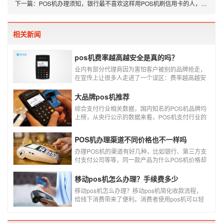
下一篇：
POS机办理须知，银行最不喜欢这样用POS机刷信用卡的人，赶紧看看
相关新闻
pos机费率越高越安全是真的吗？
业内有部分代理商因为害怕客户被别的品牌抢走，
在宣传上让很多人走进了一个误区：费率越高越安
全，费率高的pos机商户质量高，不会跳码，但...
真的是这样吗?
大品牌pos机推荐
综合支付行业相关数据，国内知名的POS机品牌均
上榜，从央行公示的数据来看，POS机支付行业的
走势依然是呈增长的趋势，在POS机品牌的排名
中，瑞银信与随行付增长率居于较快的水平，如今
POS机办理渠道不同价格也不一样吗
POS机品牌各种各样，每年支付公司都会上几个新
品牌，所以我们在选择POS机的时候，一定认证正
办理POS机的渠道有好几种，比如银行、第三方支
规一清机。
付支付公司等等，同一款产品为什么POS机价格却
又好几种，这是让很多代理都不解的问题，今天就
和大家说说为什么同一款产品会有好几个价格，究
移动pos机怎么办理？手续费多少
竟是什么原因呢？
移动pos机怎么办理？移动pos机简化收款流程，
给线下消费带来了便利。消费者使用pos机可以轻
松刷卡支付，免带大额现金出门，经营者可以免去
假钞找零烦恼，提高经营效率。那么移动pos机要