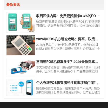
怎样申请呢？
最新资讯
收到短信内容：免费更换刷卡0.3%的POS机，可以相信吗？
收到声称"免费更换刷卡0.3%费率POS机"的短信不
可相信，这属于典型的诈骗手段。拉卡拉POS机的
信用卡刷卡标准费率为0.6%，扫码费率为0.38%，
0.3%的费率远低于行业正常水平，存在重大欺诈
风险。以下结合权威信息分析原因及应对建议：
2026年POS机办理全攻略：费率、政策、避坑一篇讲清
2026年已过半，支付行业风云变幻，想办POS机
的朋友却常陷入迷茫：新规有哪些？如何避坑？今
天一文讲透2026年POS机办理的核心要点，从费
率标准到避坑指南，助你明明白白办理，安安心心
使用！
惠商通POS机费率多少？2026最新费率标准及办理全攻略
本文为你详细解答：惠商通POS机刷卡费率、扫码
费率、云闪付费率分别是多少？产品有哪些优势？
个人和商户如何办理？一文看懂。
个人办理POS机有哪些注意事项和门道？（2026最新避坑指南）
随着移动支付的普及，越来越多的个人用户开始办
理POS机用于日常收款或资金周转。但市面上机器
品牌多、套路深，如果不了解其中的注意事项和门
道，很容易踩坑。本文为你全面拆解个人办理POS
机的核心要点，帮你选到正规、安全、费率稳定的