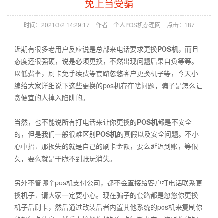
免上当受骗
时间：2021/3/2 14:29:17
作者：个人POS机办理网
点击：
187
近期有很多老用户反应说是总部来电话要求更换
POS机
，而且
态度还很强硬，说是必须更换，不然出现问题后果自负等等。
以低费率，刷卡免手续费等套路忽悠客户更换机子等，今天小
编给大家详细说下这些更换的pos机存在啥问题，骗子是怎么让
贪便宜的人掉入陷阱的。
当然，也不能说所有打电话来让你更换的
POS机
都是不安全
的，但是我们一般很难区别
POS机
的真假以及安全问题。不小
心中招，那损失的就是自己的刷卡金额，要么延迟到账，等很
久，要么就是干脆不到账玩消失。
另外不管哪个pos机支付公司，都不会直接给客户打电话联系更
换机子，请大家一定要小心。现在骗子的套路都是忽悠你更换
机子后刷卡，然后通过改装后者内置其他系统的pos机来复制你