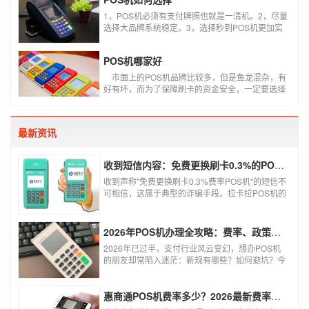
失败是什么原因导致的？以及出现这种情况又该如
何解决。
1，POS机必须有支付牌照也就是一清机。2，尽量
选择大品牌系统稳定。3，选择秒到POS机更加实
用。4，个人办理必须选择第三方POS机，银行
POS机不可以资金刷自己的卡。5，商家店铺尽量
POS机哪家好
选择大POS机。6，个人使用的POS机，系统要支
持商户智能切换智能匹配。7，必须是标准类商户
​ 市面上的POS机品牌比较多，但是鱼龙混杂，有
不可以跳类别或者跳区域。8，了解自己的需求选
好有坏，而为了保障刷卡的资金安全，一定要选择
择适合自己的产品不要一味追求低费率。
正规支付公司推出的POS机产品。如果不知道哪些
POS机牌子好，不妨看看本文盘点的十大正规pos
机支付公司排名。
最新资讯
收到短信内容：免费更换刷卡0.3%的POS机，可以相信吗？
收到声称"免费更换刷卡0.3%费率POS机"的短信不
可相信，这属于典型的诈骗手段。拉卡拉POS机的
信用卡刷卡标准费率为0.6%，扫码费率为0.38%，
0.3%的费率远低于行业正常水平，存在重大欺诈
风险。以下结合权威信息分析原因及应对建议：
2026年POS机办理全攻略：费率、政策、避坑一篇讲清
2026年已过半，支付行业风云变幻，想办POS机
的朋友却常陷入迷茫：新规有哪些？如何避坑？今
天一文讲透2026年POS机办理的核心要点，从费
率标准到避坑指南，助你明明白白办理，安安心心
使用！
惠商通POS机费率多少？2026最新费率标准及办理全攻略