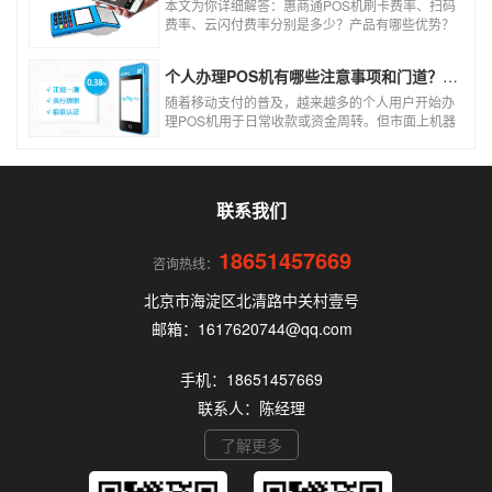
本文为你详细解答：惠商通POS机刷卡费率、扫码
费率、云闪付费率分别是多少？产品有哪些优势？
个人和商户如何办理？一文看懂。
个人办理POS机有哪些注意事项和门道？（2026最新避坑指南）
随着移动支付的普及，越来越多的个人用户开始办
理POS机用于日常收款或资金周转。但市面上机器
品牌多、套路深，如果不了解其中的注意事项和门
道，很容易踩坑。本文为你全面拆解个人办理POS
机的核心要点，帮你选到正规、安全、费率稳定的
POS机。
联系我们
18651457669
咨询热线：
北京市海淀区北清路中关村壹号
邮箱：1617620744@qq.com
手机：18651457669
联系人：陈经理
了解更多