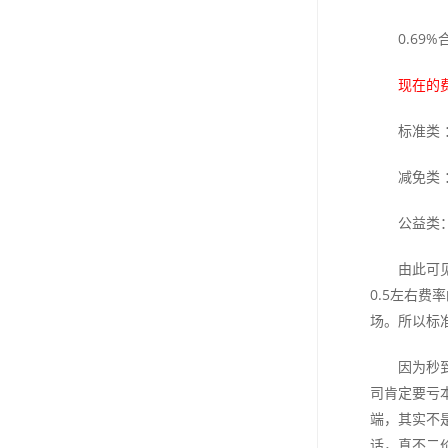
0.6
现在的费
标准类 
减免类 
公益类
由此可见
0.5左右
场。所以标
因为秒
司肯定要亏
端，其实不
话，真不二