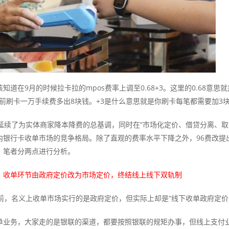
知道在9月的时候拉卡拉的mpos费率上调至0.68+3。这里的0.68意
比以前刷卡一万手续费多出8块钱。+3是什么意思就是你刷卡每笔都需要加3
改延续了为实体商家降本降费的总基调，同时在“市场化定价、借贷分离、
内银行卡收单市场的竞争格局。除了直观的费率水平下降之外，96费改提
，笔者分两点进行分析。
：收单环节由政府定价改为市场定价，终结线上线下双轨制
改前，名义上收单市场实行的是政府定价，但实际上却是“线下收单政府定价
单业务，大家走的是银联的渠道，都要按照银联的规矩办事，但线上支付