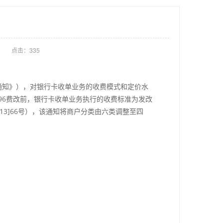
点击：
335
《通知》），对银行卡收单业务的收费模式和定价水
。96费改前，银行卡收单业务执行的收费标准为发改
13]66号），该通知将商户分类由六类调整至四