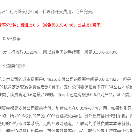
9%合理：利润够支付公司、代理商开支费用，商户完美。
率分3种：标准类0.6，减免类0.38-0.48，公益类0费率。
：0.6%费率
：发卡行收取0.325% ，所以减免类的手续费一般是0.38%-0.48%
： 公益类0费率
支付公司的成本费率是0.4825.支付公司的费率空间是0.6-0.482
费率的机肯定是套减免类或者是0费率。支付公司要保证费率在0.54左右才
准类手续费肯定0.6是最合理的。市面上还是有很多0.6秒到产品，甚至
到资金都是支付公司提前垫付，垫付成本在0.05%-0.1%之间，如果秒到
本的，所以0.6秒到的产品100%要跳减免类码。另外还有信用卡封顶机
是用的银行卡收单系统，走的互联网通道，互联网的手续费成本本来就低
价，便宜没好货！如果你一再使用低费率POS机，那你的发卡行还会让你