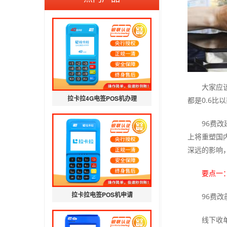
大家应该
拉卡拉4G电签POS机办理
都是0.6
96费
上将重塑国
深远的影响
要点一
拉卡拉电签POS机申请
96费
线下收