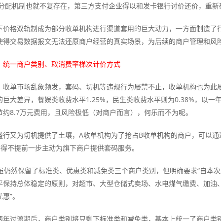
的利益分配机制也就不复存在，第三方支付企业得以和发卡银行讨价还价，重
下价格双轨制成为部分收单机构进行渠道套用的巨大动力，一方面制造了
使得交易数据报文无法还原商户经营的真实场景，为后续的商户管理和风
：统一商户类别、取消费率梯次计价方式
，收单市场乱象频发，套码、切机等违规行为屡禁不止，收单机构也为此屡
巨大差异，餐娱类收费水平1.25%，民生类收费水平则为0.38%，以一
节约8.7万元费用，且风险极低（对商户而言），何乐而不为呢。
盛行又为切机提供了土壤，A收单机构为了抢占B收单机构的商户，可以通
不得不提前一步主动为旗下商户提供套码服务。
改虽仍然保留了标准类、优惠类和减免类三个商户类别，但明确要求“自本
平保持总体稳定的原则，对超市、大型仓储式卖场、水电煤气缴费、加油
惠”。
两年过渡期后，商户类别将只剩下标准类和减免类，基本上统一了商户类