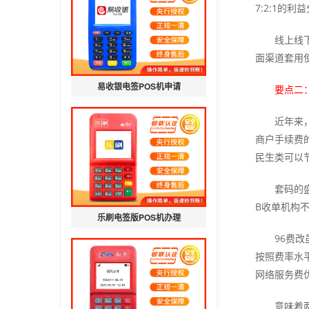
7:2:1
线上线
面渠道套用
易收银电签POS机申请
要点二
近年来
商户手续费的
民生类可以
套码的
B收单机构
乐刷电签版POS机办理
96费
按照费率水
网络服务费优
意味着