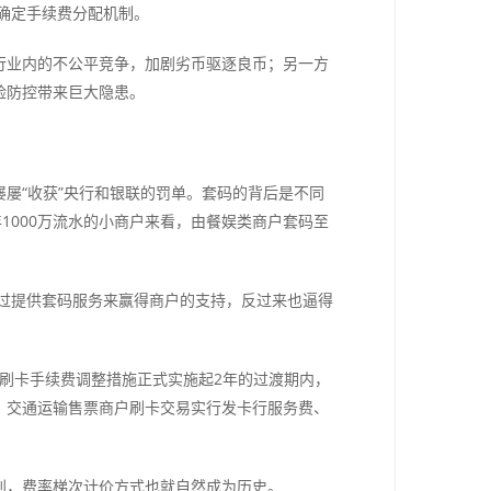
新确定手续费分配机制。
行业内的不公平竞争，加剧劣币驱逐良币；另一方
险防控带来巨大隐患。
屡“收获”央行和银联的罚单。套码的背后是不同
年1000万流水的小商户来看，由餐娱类商户套码至
过提供套码服务来赢得商户的支持，反过来也逼得
次刷卡手续费调整措施正式实施起2年的过渡期内，
、交通运输售票商户刷卡交易实行发卡行服务费、
别，费率梯次计价方式也就自然成为历史。