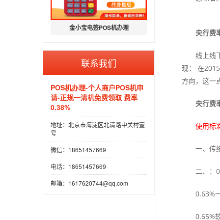
金小宝电签POS机办理
央行费
线上线
联系我们
现： 在2
方向，这一
POS机办理-个人商户POS机申
请-正规一清机免费领取 费率
央行费
0.38%
地址：北京市海淀区北清路中关村壹
使用标准
号
一、传
微信：18651457669
电话：18651457669
二、：0
邮箱：1617620744@qq.com
0.6
0.6