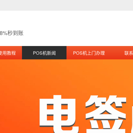
38%秒到账
使用教程
POS机新闻
POS机上门办理
联