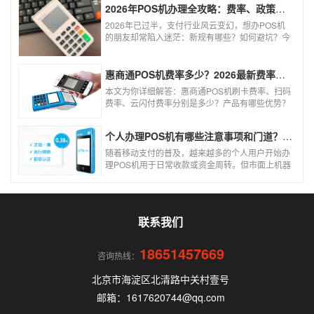
风险。以下结合权威信息分析原因及应对建议：
2026年POS机办理全攻略：费率、政策、避坑一篇讲清
2026年已过半，支付行业风云变幻，想办POS机
的朋友却常陷入迷茫：新规有哪些？如何避坑？今
天一文讲透2026年POS机办理的核心要点，从费
率标准到避坑指南，助你明明白白办理，安安心心
使用！
惠商通POS机费率多少？2026最新费率标准及办理全攻略
本文为你详细解答：惠商通POS机刷卡费率、扫码
费率、云闪付费率分别是多少？产品有哪些优势？
个人和商户如何办理？一文看懂。
个人办理POS机有哪些注意事项和门道？（2026最新避坑指南）
随着移动支付的普及，越来越多的个人用户开始办
理POS机用于日常收款或资金周转。但市面上机器
品牌多、套路深，如果不了解其中的注意事项和门
道，很容易踩坑。本文为你全面拆解个人办理POS
机的核心要点，帮你选到正规、安全、费率稳定的
POS机。
联系我们
18651457669
咨询热线：
北京市海淀区北清路中关村壹号
邮箱：1617620744@qq.com