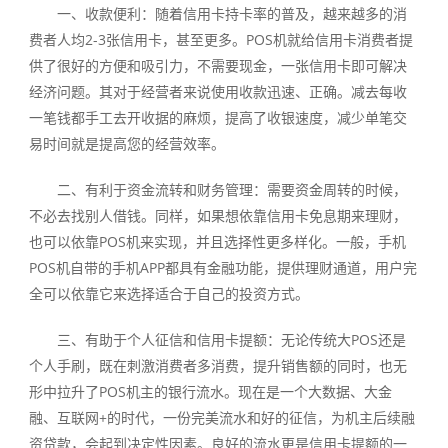
一、收款便利：随着信用卡持卡率的普及，越来越多的消
费者人均2-3张信用卡，甚至更多。POS机就给信用卡消费者提
供了很好的方便和吸引力，不需要现金，一张信用卡即可解决
经济问题。其对于经营者来说使用收款迅速、正确。减去每收
一笔钱都手工去开收据的麻烦，提高了收银速度，减少单笔交
易时间就是提高您的经营效率。
二、有利于资金流转和财务管理：需要资金周转的时候，
不必去找别人借钱。同样，如果想依靠信用卡免息期来理财，
也可以依靠POS机来实现，并且选择性更多样化。一般，手机
POS机自带的手机APP都具有金融功能，提供理财通道，用户完
全可以依靠它来选择适合于自己的投资方式。
三、有助于个人征信和信用卡提额：无论传统大POS还是
个人手刷，既在刺激消费者多消费，提升销售额的同时，也无
形中拉升了POS机主的银行流水。现在是一个大数据、大金
融、互联网+的时代，一份完美流水和好的征信，为机主后续融
资贷款，会起到决定性因素。良好的流水更是信用卡提额的一