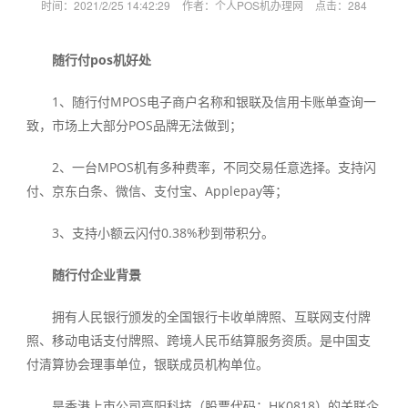
时间：2021/2/25 14:42:29
作者：个人POS机办理网
点击：
284
随行付pos机好处
1、随行付MPOS电子商户名称和银联及信用卡账单查询一
致，市场上大部分POS品牌无法做到；
2、一台MPOS机有多种费率，不同交易任意选择。支持闪
付、京东白条、微信、支付宝、Applepay等；
3、支持小额云闪付0.38%秒到带积分。
随行付企业背景
拥有人民银行颁发的全国银行卡收单牌照、互联网支付牌
照、移动电话支付牌照、跨境人民币结算服务资质。是中国支
付清算协会理事单位，银联成员机构单位。
是香港上市公司高阳科技（股票代码：HK0818）的关联企