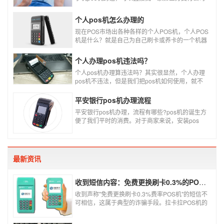
办理。
个人pos机怎么办理的
现在POS市场出各种各样的个人POS机，个人POS
机是什么？就是自己为自己刷卡或养卡的一个机器
设备产品，称个人POS机。
个人办理pos机违法吗？
个人pos机办理算违法吗？其实很显然，个人办理
pos机不违法，但是我们把pos机如何使用，就不
一定违不违法了，比如我们拿着pos机去恶意套
现，套现不换，那么我们这样使用pos机肯定就是
平安银行pos机办理流程
违法的，只有我们在安全的使用之下，我们的个人
平安银行pos机办理，流程有哪些?pos机的诞生方
办理的pos机才是正规的，但是自己刷自己信用卡
便了我们平时的消费。对于商家来说，安装pos
用自己的pos机，这样只是算违规，只要我们按时
机，交易结算更为方便，可以避免假币的出现和现
还款就不会违法。违法其实是有基础的，那就是侵
金存放的安全。
害了他人的权益，扰乱了银行的金融秩序，如果不
干扰到他人，不恶意套现银行，那么我们的行为犯
不到违法的地步。
最新资讯
收到短信内容：免费更换刷卡0.3%的POS机，可以相信吗？
收到声称"免费更换刷卡0.3%费率POS机"的短信不
可相信，这属于典型的诈骗手段。拉卡拉POS机的
信用卡刷卡标准费率为0.6%，扫码费率为0.38%，
0.3%的费率远低于行业正常水平，存在重大欺诈