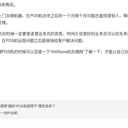
台和售后。
上门办理机器，在POS机办完之后的一个月两个月可能还能找得到人，
代理。
S机的时候一定要查清楚业务员的资质，时间久信誉好的业务员可以优先
，在POS机出现问题之后能很快给客户解决问题。
POS机的时候可以百度一下“0595pos机办理网”了解一下，才能让自己
使用“跳码”POS机就等于“慢性自杀”？
一台POS机