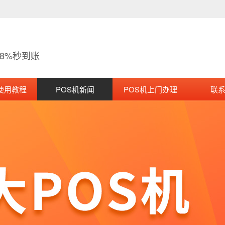
38%秒到账
使用教程
POS机新闻
POS机上门办理
联