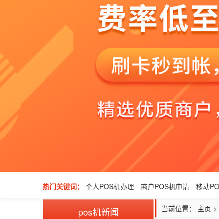
热门关键词：
个人POS机办理
商户POS机申请
移动P
当前位置：
主页
>
pos机新闻