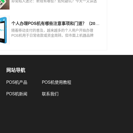
却常陷入迷茫：新规有哪些？如何避坑？今天一文讲透
2026年POS机办理的核心要点，从费率标准到避坑指
南，助你明明白白办理，安安心心使用！
个人办理POS机有哪些注意事项和门道？（2026最新避坑指南）
随着移动支付的普及，越来越多的个人用户开始办理
POS机用于日常收款或资金周转。但市面上机器品牌
多、套路深，如果不了解其中的注意事项和门道，很容
易踩坑。本文为你全面拆解个人办理POS机的核心要
点，帮你选到正规、安全、费率稳定的POS机。
网站导航
POS机产品
POS机使用教程
POS机新闻
联系我们