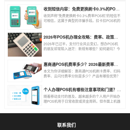
收到短信内容：免费更换刷卡0.3%的POS机，可以相信吗？
收到声称"免费更换刷卡0.3%费率POS机"的短信不
可相信，这属于典型的诈骗手段。拉卡拉POS机的
信用卡刷卡标准费率为0.6%，扫码费率为0.38%，
0.3%的费率远低于行业正常水平，存在重大欺诈
风险。以下结合权威信息分析原因及应对建议：
2026年POS机办理全攻略：费率、政策、避坑一篇讲清
2026年已过半，支付行业风云变幻，想办POS机
的朋友却常陷入迷茫：新规有哪些？如何避坑？今
天一文讲透2026年POS机办理的核心要点，从费
率标准到避坑指南，助你明明白白办理，安安心心
使用！
惠商通POS机费率多少？2026最新费率标准及办理全攻略
本文为你详细解答：惠商通POS机刷卡费率、扫码
费率、云闪付费率分别是多少？产品有哪些优势？
个人和商户如何办理？一文看懂。
个人办理POS机有哪些注意事项和门道？（2026最新避坑指南）
随着移动支付的普及，越来越多的个人用户开始办
理POS机用于日常收款或资金周转。但市面上机器
品牌多、套路深，如果不了解其中的注意事项和门
道，很容易踩坑。本文为你全面拆解个人办理POS
机的核心要点，帮你选到正规、安全、费率稳定的
POS机。
联系我们