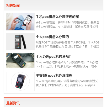
相关新闻
手机pos机怎么办理正规的呢
手机pos机就是一种RF-SIM卡终端阅读器，要办理
手机pos机的话，可以直接找一家第三方支付公司
办理。
个人pos机怎么办理的
现在POS市场出各种各样的个人POS机，个人POS
机是什么？就是自己为自己刷卡或养卡的一个机器
设备产品，称个人POS机。
个人办理pos机违法吗？
个人pos机办理算违法吗？其实很显然，个人办理
pos机不违法，但是我们把pos机如何使用，就不
一定违不违法了，比如我们拿着pos机去恶意套
现，套现不换，那么我们这样使用pos机肯定就是
平安银行pos机办理流程
违法的，只有我们在安全的使用之下，我们的个人
平安银行pos机办理，流程有哪些?pos机的诞生方
办理的pos机才是正规的，但是自己刷自己信用卡
便了我们平时的消费。对于商家来说，安装pos
用自己的pos机，这样只是算违规，只要我们按时
机，交易结算更为方便，可以避免假币的出现和现
还款就不会违法。违法其实是有基础的，那就是侵
金存放的安全。
害了他人的权益，扰乱了银行的金融秩序，如果不
干扰到他人，不恶意套现银行，那么我们的行为犯
不到违法的地步。
最新资讯