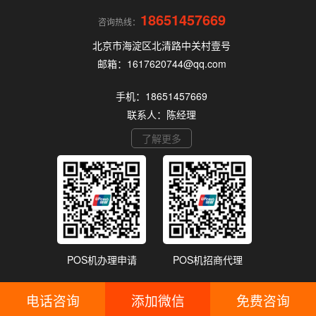
18651457669
咨询热线：
北京市海淀区北清路中关村壹号
邮箱：1617620744@qq.com
手机：18651457669
联系人：陈经理
了解更多
POS机办理申请
POS机招商代理
电话咨询
添加微信
免费咨询
备案号：
浙ICP备18048029号
网站地图