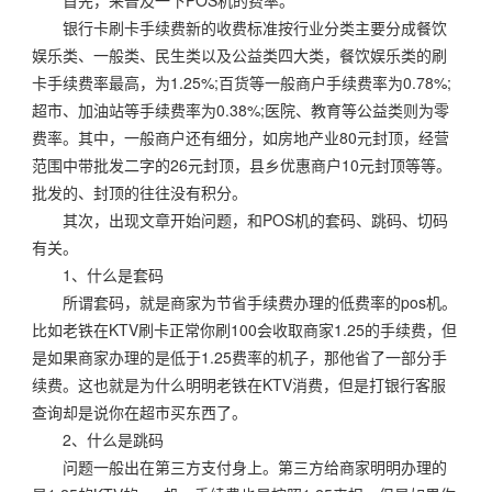
首先，来普及一下POS机的费率。
银行卡刷卡手续费新的收费标准按行业分类主要分成餐饮
娱乐类、一般类、民生类以及公益类四大类，餐饮娱乐类的刷
卡手续费率最高，为1.25%;百货等一般商户手续费率为0.78%;
超市、加油站等手续费率为0.38%;医院、教育等公益类则为零
费率。其中，一般商户还有细分，如房地产业80元封顶，经营
范围中带批发二字的26元封顶，县乡优惠商户10元封顶等等。
批发的、封顶的往往没有积分。
其次，出现文章开始问题，和POS机的套码、跳码、切码
有关。
1、什么是套码
所谓套码，就是商家为节省手续费办理的低费率的pos机。
比如老铁在KTV刷卡正常你刷100会收取商家1.25的手续费，但
是如果商家办理的是低于1.25费率的机子，那他省了一部分手
续费。这也就是为什么明明老铁在KTV消费，但是打银行客服
查询却是说你在超市买东西了。
2、什么是跳码
问题一般出在第三方支付身上。第三方给商家明明办理的