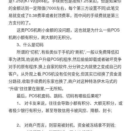
是1.25的KTV的pos机，手续费也是按照1.25来扣，但是如果你
的金额达到一定限值(7000左右，每个第三方设置不同)此笔交
易就变成了0.38费率或者封顶费率，而中间的手续费就是第三
方支付的了。
这类POS机刷小金额的没问题，这也就是为什么一些POS
机刷小额有积分，刷大额的无积分。
3、什么是切码
所谓的“切机”,有些类似于手机的“刷机”,一般以免费降低扣
率为诱饵,劝说商户升级POS机程序,然后偷偷卸载或者破坏竞争
对手的原有程序,换上自家的软件,分分钟之内就使之变成自己的
客户。从外观上看,POS机没有任何变化,但其实已经换了资金清
分路径,收取手续费的东家也换了,商户对这种特洛伊木马式的
“升级”往往蒙在鼓里,一无所知。
最后，POS机套码、跳码、切码有哪些后果呢?
1、 对卡友来说，往往会导致小额有积分、大额无积分，或
者极少银行有积分，甚至导致信用卡被风控、降额、封卡;
2、 对商户而言，则容易被封机、资金被冻结拿不到钱;