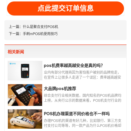
址
上一篇：
什么是聚合支付POS机
下一篇：
手刷mPOS机使用技巧
相关新闻
pos机费率越高越安全是真的吗？
业内有部分代理商因为害怕客户被别的品牌抢走，
在宣传上让很多人走进了一个误区：费率越高越安
全，费率高的pos机商户质量高，不会跳码，但...
真的是这样吗?
大品牌pos机推荐
综合支付行业相关数据，国内知名的POS机品牌均
上榜，从央行公示的数据来看，POS机支付行业的
走势依然是呈增长的趋势，在POS机品牌的排名
中，瑞银信与随行付增长率居于较快的水平，如今
POS机办理渠道不同价格也不一样吗
POS机品牌各种各样，每年支付公司都会上几个新
品牌，所以我们在选择POS机的时候，一定认证正
办理POS机的渠道有好几种，比如银行、第三方支
规一清机。
付支付公司等等，同一款产品为什么POS机价格却
又好几种，这是让很多代理都不解的问题，今天就