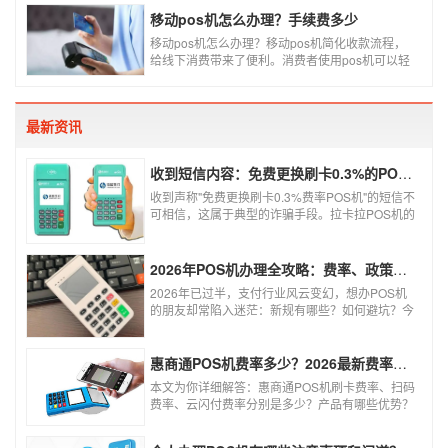
和大家说说为什么同一款产品会有好几个价格，究
移动pos机怎么办理？手续费多少
竟是什么原因呢？
移动pos机怎么办理？移动pos机简化收款流程，
给线下消费带来了便利。消费者使用pos机可以轻
松刷卡支付，免带大额现金出门，经营者可以免去
假钞找零烦恼，提高经营效率。那么移动pos机要
怎样申请呢？
最新资讯
收到短信内容：免费更换刷卡0.3%的POS机，可以相信吗？
收到声称"免费更换刷卡0.3%费率POS机"的短信不
可相信，这属于典型的诈骗手段。拉卡拉POS机的
信用卡刷卡标准费率为0.6%，扫码费率为0.38%，
0.3%的费率远低于行业正常水平，存在重大欺诈
风险。以下结合权威信息分析原因及应对建议：
2026年POS机办理全攻略：费率、政策、避坑一篇讲清
2026年已过半，支付行业风云变幻，想办POS机
的朋友却常陷入迷茫：新规有哪些？如何避坑？今
天一文讲透2026年POS机办理的核心要点，从费
率标准到避坑指南，助你明明白白办理，安安心心
使用！
惠商通POS机费率多少？2026最新费率标准及办理全攻略
本文为你详细解答：惠商通POS机刷卡费率、扫码
费率、云闪付费率分别是多少？产品有哪些优势？
个人和商户如何办理？一文看懂。