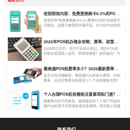
收到短信内容：免费更换刷卡0.3%的POS机，可以相信吗？
收到声称"免费更换刷卡0.3%费率POS机"的短信不
可相信，这属于典型的诈骗手段。拉卡拉POS机的
信用卡刷卡标准费率为0.6%，扫码费率为0.38%，
0.3%的费率远低于行业正常水平，存在重大欺诈
风险。以下结合权威信息分析原因及应对建议：
2026年POS机办理全攻略：费率、政策、避坑一篇讲清
2026年已过半，支付行业风云变幻，想办POS机
的朋友却常陷入迷茫：新规有哪些？如何避坑？今
天一文讲透2026年POS机办理的核心要点，从费
率标准到避坑指南，助你明明白白办理，安安心心
使用！
惠商通POS机费率多少？2026最新费率标准及办理全攻略
本文为你详细解答：惠商通POS机刷卡费率、扫码
费率、云闪付费率分别是多少？产品有哪些优势？
个人和商户如何办理？一文看懂。
个人办理POS机有哪些注意事项和门道？（2026最新避坑指南）
随着移动支付的普及，越来越多的个人用户开始办
理POS机用于日常收款或资金周转。但市面上机器
品牌多、套路深，如果不了解其中的注意事项和门
道，很容易踩坑。本文为你全面拆解个人办理POS
机的核心要点，帮你选到正规、安全、费率稳定的
POS机。
联系我们