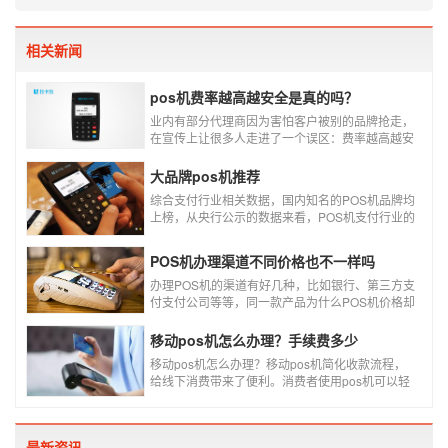
相关新闻
pos机费率越高越安全是真的吗？
业内有部分代理商因为害怕客户被别的品牌抢走，
在宣传上让很多人走进了一个误区：费率越高越安
全，费率高的pos机商户质量高，不会跳码，但...
真的是这样吗?
大品牌pos机推荐
综合支付行业相关数据，国内知名的POS机品牌均
上榜，从央行公示的数据来看，POS机支付行业的
走势依然是呈增长的趋势，在POS机品牌的排名
中，瑞银信与随行付增长率居于较快的水平，如今
POS机办理渠道不同价格也不一样吗
POS机品牌各种各样，每年支付公司都会上几个新
品牌，所以我们在选择POS机的时候，一定认证正
办理POS机的渠道有好几种，比如银行、第三方支
规一清机。
付支付公司等等，同一款产品为什么POS机价格却
又好几种，这是让很多代理都不解的问题，今天就
和大家说说为什么同一款产品会有好几个价格，究
移动pos机怎么办理？手续费多少
竟是什么原因呢？
移动pos机怎么办理？移动pos机简化收款流程，
给线下消费带来了便利。消费者使用pos机可以轻
松刷卡支付，免带大额现金出门，经营者可以免去
假钞找零烦恼，提高经营效率。那么移动pos机要
怎样申请呢？
最新资讯