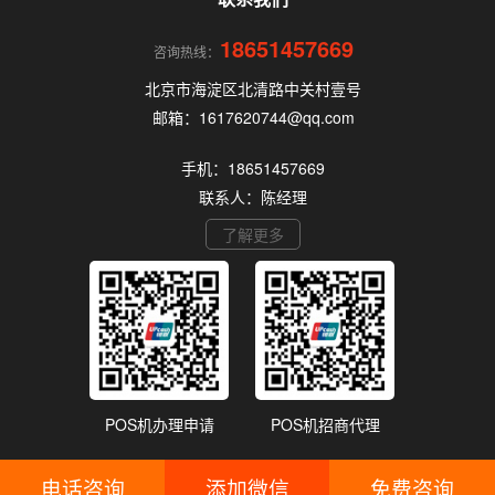
18651457669
咨询热线：
北京市海淀区北清路中关村壹号
邮箱：1617620744@qq.com
手机：18651457669
联系人：陈经理
了解更多
POS机办理申请
POS机招商代理
电话咨询
添加微信
免费咨询
备案号：
浙ICP备18048029号
网站地图