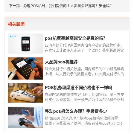
下一篇：
办理POS机时，我们提供的个人资料会泄露吗？安全吗？
相关新闻
pos机费率越高越安全是真的吗？
业内有部分代理商因为害怕客户被别的品牌抢走，
在宣传上让很多人走进了一个误区：费率越高越安
全，费率高的pos机商户质量高，不会跳码，但...
真的是这样吗?
大品牌pos机推荐
综合支付行业相关数据，国内知名的POS机品牌均
上榜，从央行公示的数据来看，POS机支付行业的
走势依然是呈增长的趋势，在POS机品牌的排名
中，瑞银信与随行付增长率居于较快的水平，如今
POS机办理渠道不同价格也不一样吗
POS机品牌各种各样，每年支付公司都会上几个新
品牌，所以我们在选择POS机的时候，一定认证正
办理POS机的渠道有好几种，比如银行、第三方支
规一清机。
付支付公司等等，同一款产品为什么POS机价格却
又好几种，这是让很多代理都不解的问题，今天就
和大家说说为什么同一款产品会有好几个价格，究
移动pos机怎么办理？手续费多少
竟是什么原因呢？
移动pos机怎么办理？移动pos机简化收款流程，
给线下消费带来了便利。消费者使用pos机可以轻
松刷卡支付，免带大额现金出门，经营者可以免去
假钞找零烦恼，提高经营效率。那么移动pos机要