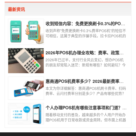
怎样申请呢？
最新资讯
收到短信内容：免费更换刷卡0.3%的POS机，可以相信吗？
收到声称"免费更换刷卡0.3%费率POS机"的短信不
可相信，这属于典型的诈骗手段。拉卡拉POS机的
信用卡刷卡标准费率为0.6%，扫码费率为0.38%，
0.3%的费率远低于行业正常水平，存在重大欺诈
风险。以下结合权威信息分析原因及应对建议：
2026年POS机办理全攻略：费率、政策、避坑一篇讲清
2026年已过半，支付行业风云变幻，想办POS机
的朋友却常陷入迷茫：新规有哪些？如何避坑？今
天一文讲透2026年POS机办理的核心要点，从费
率标准到避坑指南，助你明明白白办理，安安心心
使用！
惠商通POS机费率多少？2026最新费率标准及办理全攻略
本文为你详细解答：惠商通POS机刷卡费率、扫码
费率、云闪付费率分别是多少？产品有哪些优势？
个人和商户如何办理？一文看懂。
个人办理POS机有哪些注意事项和门道？（2026最新避坑指南）
随着移动支付的普及，越来越多的个人用户开始办
理POS机用于日常收款或资金周转。但市面上机器
品牌多、套路深，如果不了解其中的注意事项和门
道，很容易踩坑。本文为你全面拆解个人办理POS
机的核心要点，帮你选到正规、安全、费率稳定的