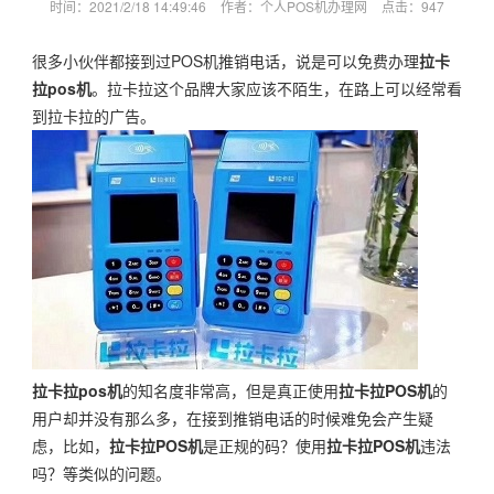
时间：2021/2/18 14:49:46
作者：个人POS机办理网
点击：
947
很多小伙伴都接到过POS机推销电话，说是可以免费办理
拉卡
拉pos机
。拉卡拉这个品牌大家应该不陌生，在路上可以经常看
到拉卡拉的广告。
拉卡拉pos机
的知名度非常高，但是真正使用
拉卡拉POS机
的
用户却并没有那么多，在接到推销电话的时候难免会产生疑
虑，比如，
拉卡拉POS机
是正规的码？使用
拉卡拉POS机
违法
吗？等类似的问题。