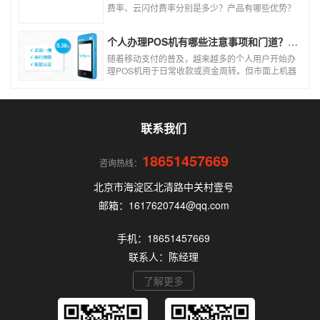
费率、云闪付费率分别是多少？产品有哪些优势？
个人和商户如何办理？一文看懂。
个人办理POS机有哪些注意事项和门道？（2026最新避坑指南）
随着移动支付的普及，越来越多的个人用户开始办
理POS机用于日常收款或资金周转。但市面上机器
品牌多、套路深，如果不了解其中的注意事项和门
道，很容易踩坑。本文为你全面拆解个人办理POS
机的核心要点，帮你选到正规、安全、费率稳定的
POS机。
联系我们
18651457669
咨询热线：
北京市海淀区北清路中关村壹号
邮箱：1617620744@qq.com
手机：18651457669
联系人：陈经理
了解更多