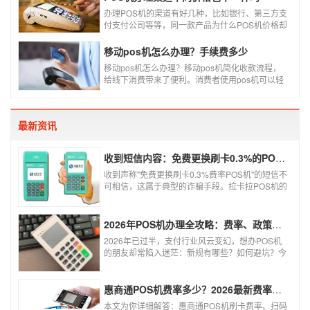
POS机品牌各种各样，每年支付公司都会上几个新
品牌，所以我们在选择POS机的时候，一定认证正
办理POS机的渠道有好几种，比如银行、第三方支
规一清机。
付支付公司等等，同一款产品为什么POS机价格却
又好几种，这是让很多代理都不解的问题，今天就
和大家说说为什么同一款产品会有好几个价格，究
移动pos机怎么办理？手续费多少
竟是什么原因呢？
移动pos机怎么办理？移动pos机简化收款流程，
给线下消费带来了便利。消费者使用pos机可以轻
松刷卡支付，免带大额现金出门，经营者可以免去
假钞找零烦恼，提高经营效率。那么移动pos机要
怎样申请呢？
最新资讯
收到短信内容：免费更换刷卡0.3%的POS机，可以相信吗？
收到声称"免费更换刷卡0.3%费率POS机"的短信不
可相信，这属于典型的诈骗手段。拉卡拉POS机的
信用卡刷卡标准费率为0.6%，扫码费率为0.38%，
0.3%的费率远低于行业正常水平，存在重大欺诈
风险。以下结合权威信息分析原因及应对建议：
2026年POS机办理全攻略：费率、政策、避坑一篇讲清
2026年已过半，支付行业风云变幻，想办POS机
的朋友却常陷入迷茫：新规有哪些？如何避坑？今
天一文讲透2026年POS机办理的核心要点，从费
率标准到避坑指南，助你明明白白办理，安安心心
使用！
惠商通POS机费率多少？2026最新费率标准及办理全攻略
本文为你详细解答：惠商通POS机刷卡费率、扫码