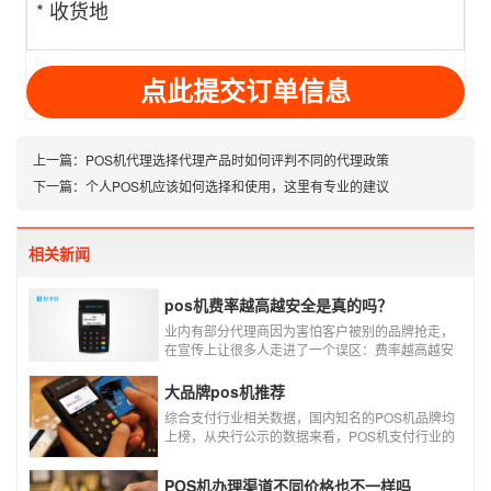
* 收货地
址
上一篇：
POS机代理选择代理产品时如何评判不同的代理政策
下一篇：
个人POS机应该如何选择和使用，这里有专业的建议
相关新闻
pos机费率越高越安全是真的吗？
业内有部分代理商因为害怕客户被别的品牌抢走，
在宣传上让很多人走进了一个误区：费率越高越安
全，费率高的pos机商户质量高，不会跳码，但...
真的是这样吗?
大品牌pos机推荐
综合支付行业相关数据，国内知名的POS机品牌均
上榜，从央行公示的数据来看，POS机支付行业的
走势依然是呈增长的趋势，在POS机品牌的排名
中，瑞银信与随行付增长率居于较快的水平，如今
POS机办理渠道不同价格也不一样吗