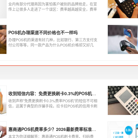
业内有部分代理商因为害怕客户被别的品牌抢走，在宣
传上让很多人走进了一个误区：费率越高越安全，费率
高的pos机商户质量高，不会跳码，但...真的是这样吗?
POS机办理渠道不同价格也不一样吗
办理POS机的渠道有好几种，比如银行、第三方支付支
付公司等等，同一款产品为什么POS机价格却又好几
种，这是让很多代理都不解的问题，今天就和大家说说
为什么同一款产品会有好几个价格，究竟是什么原因
呢？
收到短信内容：免费更换刷卡0.3%的POS机，可以相信吗？
收到声称"免费更换刷卡0.3%费率POS机"的短信不可相
信，这属于典型的诈骗手段。拉卡拉POS机的信用卡刷
卡标准费率为0.6%，扫码费率为0.38%，0.3%的费率远
低于行业正常水平，存在重大欺诈风险。以下结合权威
信息分析原因及应对建议：
惠商通POS机费率多少？2026最新费率标准及办理全攻略
本文为你详细解答：惠商通POS机刷卡费率、扫码费