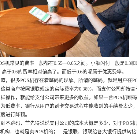
OS机常见的费率一般都在0.55—0.65之间。小额闪付一般是0.3和
6。高于0.6的费率相对偏高了。而低于0.6的呢属于优惠费率。
道，很多POS机存在着跳码的现象。所谓的跳码，就是用户在PO
这类商户按照银联规定的实际费率为0.38%，而支付公司却按高于0.38
这样操作，就能给支付公司带来更多的收益。如果一台POS机跳
因为低费率，银行从用户的刷卡交易过程中能收到的手续费太少
额度进行降额。
到不跳码，首先得说说支付公司的成本大概是多少，对于POS机
单机构，也就是卖POS机的；二是银联，银联给各大银行提供转接和