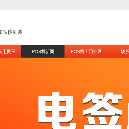
38%秒到账
使用教程
POS机新闻
POS机上门办理
联