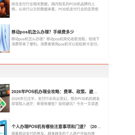
综合支付行业相关数据，国内知名的POS机品牌均上
榜，从央行公示的数据来看，POS机支付行业的走势依
然是呈增长的趋势，在POS机品牌的排名中，瑞银信与
随行付增长率居于较快的水平，如今POS机品牌各种各
样，每年支付公司都会上几个新品牌，所以我们在选择
POS机的时候，一定认证正规一清机。
移动pos机怎么办理？手续费多少
移动pos机怎么办理？移动pos机简化收款流程，给线下
消费带来了便利。消费者使用pos机可以轻松刷卡支付，
免带大额现金出门，经营者可以免去假钞找零烦恼，提
高经营效率。那么移动pos机要怎样申请呢？
2026年POS机办理全攻略：费率、政策、避坑一篇讲清
2026年已过半，支付行业风云变幻，想办POS机的朋友
却常陷入迷茫：新规有哪些？如何避坑？今天一文讲透
2026年POS机办理的核心要点，从费率标准到避坑指
南，助你明明白白办理，安安心心使用！
个人办理POS机有哪些注意事项和门道？（2026最新避坑指南）
随着移动支付的普及，越来越多的个人用户开始办理