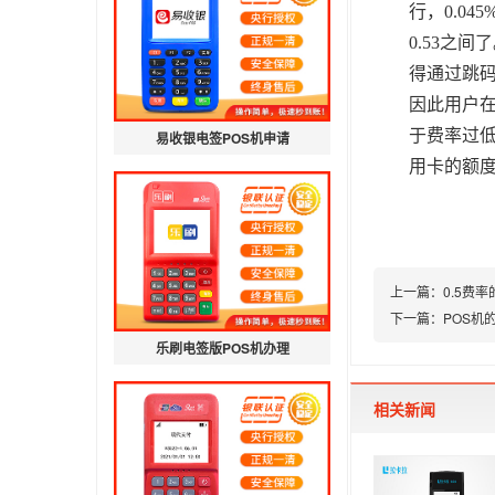
行，0.0
0.53之
得通过跳
因此用户
于费率过低
易收银电签POS机申请
用卡的额
上一篇：
0.5费
下一篇：
POS机
乐刷电签版POS机办理
相关新闻