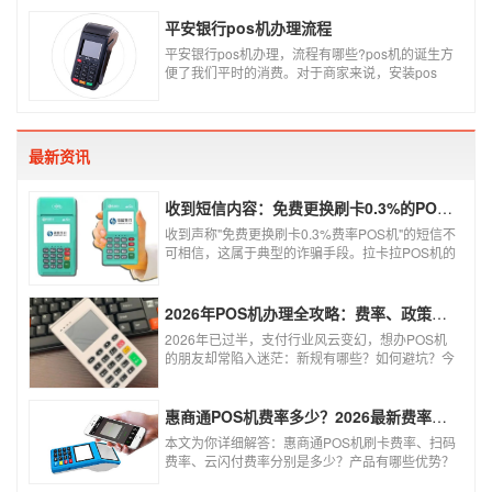
一定违不违法了，比如我们拿着pos机去恶意套
现，套现不换，那么我们这样使用pos机肯定就是
平安银行pos机办理流程
违法的，只有我们在安全的使用之下，我们的个人
平安银行pos机办理，流程有哪些?pos机的诞生方
办理的pos机才是正规的，但是自己刷自己信用卡
便了我们平时的消费。对于商家来说，安装pos
用自己的pos机，这样只是算违规，只要我们按时
机，交易结算更为方便，可以避免假币的出现和现
还款就不会违法。违法其实是有基础的，那就是侵
金存放的安全。
害了他人的权益，扰乱了银行的金融秩序，如果不
干扰到他人，不恶意套现银行，那么我们的行为犯
不到违法的地步。
最新资讯
收到短信内容：免费更换刷卡0.3%的POS机，可以相信吗？
收到声称"免费更换刷卡0.3%费率POS机"的短信不
可相信，这属于典型的诈骗手段。拉卡拉POS机的
信用卡刷卡标准费率为0.6%，扫码费率为0.38%，
0.3%的费率远低于行业正常水平，存在重大欺诈
风险。以下结合权威信息分析原因及应对建议：
2026年POS机办理全攻略：费率、政策、避坑一篇讲清
2026年已过半，支付行业风云变幻，想办POS机
的朋友却常陷入迷茫：新规有哪些？如何避坑？今
天一文讲透2026年POS机办理的核心要点，从费
率标准到避坑指南，助你明明白白办理，安安心心
使用！
惠商通POS机费率多少？2026最新费率标准及办理全攻略
本文为你详细解答：惠商通POS机刷卡费率、扫码
费率、云闪付费率分别是多少？产品有哪些优势？
个人和商户如何办理？一文看懂。