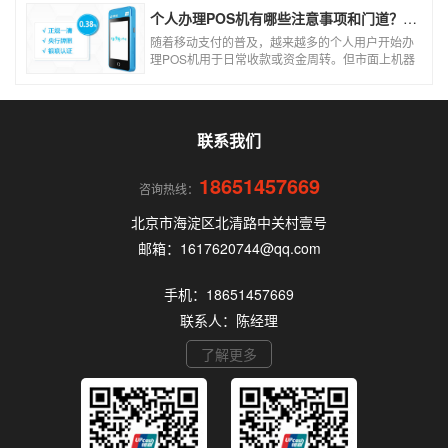
个人办理POS机有哪些注意事项和门道？（2026最新避坑指南）
随着移动支付的普及，越来越多的个人用户开始办
理POS机用于日常收款或资金周转。但市面上机器
品牌多、套路深，如果不了解其中的注意事项和门
道，很容易踩坑。本文为你全面拆解个人办理POS
机的核心要点，帮你选到正规、安全、费率稳定的
POS机。
联系我们
18651457669
咨询热线：
北京市海淀区北清路中关村壹号
邮箱：1617620744@qq.com
手机：18651457669
联系人：陈经理
了解更多