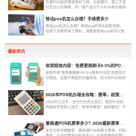
品牌，所以我们在选择POS机的时候，一定认证正
办理POS机的渠道有好几种，比如银行、第三方支
规一清机。
付支付公司等等，同一款产品为什么POS机价格却
又好几种，这是让很多代理都不解的问题，今天就
和大家说说为什么同一款产品会有好几个价格，究
移动pos机怎么办理？手续费多少
竟是什么原因呢？
移动pos机怎么办理？移动pos机简化收款流程，
给线下消费带来了便利。消费者使用pos机可以轻
松刷卡支付，免带大额现金出门，经营者可以免去
假钞找零烦恼，提高经营效率。那么移动pos机要
怎样申请呢？
最新资讯
收到短信内容：免费更换刷卡0.3%的POS机，可以相信吗？
收到声称"免费更换刷卡0.3%费率POS机"的短信不
可相信，这属于典型的诈骗手段。拉卡拉POS机的
信用卡刷卡标准费率为0.6%，扫码费率为0.38%，
0.3%的费率远低于行业正常水平，存在重大欺诈
风险。以下结合权威信息分析原因及应对建议：
2026年POS机办理全攻略：费率、政策、避坑一篇讲清
2026年已过半，支付行业风云变幻，想办POS机
的朋友却常陷入迷茫：新规有哪些？如何避坑？今
天一文讲透2026年POS机办理的核心要点，从费
率标准到避坑指南，助你明明白白办理，安安心心
使用！
惠商通POS机费率多少？2026最新费率标准及办理全攻略
本文为你详细解答：惠商通POS机刷卡费率、扫码
费率、云闪付费率分别是多少？产品有哪些优势？