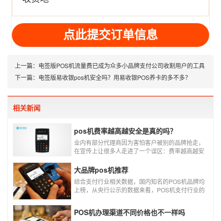
址
上一篇：
电签版POS机流量费已成为众多小品牌支付公司收割用户的工具
下一篇：
电签版易收银pos机安全吗？用易收银POS养卡的多不多？
相关新闻
pos机费率越高越安全是真的吗？
业内有部分代理商因为害怕客户被别的品牌抢走，
在宣传上让很多人走进了一个误区：费率越高越安
全，费率高的pos机商户质量高，不会跳码，但...
真的是这样吗?
大品牌pos机推荐
综合支付行业相关数据，国内知名的POS机品牌均
上榜，从央行公示的数据来看，POS机支付行业的
走势依然是呈增长的趋势，在POS机品牌的排名
中，瑞银信与随行付增长率居于较快的水平，如今
POS机办理渠道不同价格也不一样吗
POS机品牌各种各样，每年支付公司都会上几个新