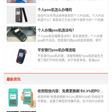
办理。
个人pos机怎么办理的
现在POS市场出各种各样的个人POS机，个人POS
机是什么？就是自己为自己刷卡或养卡的一个机器
设备产品，称个人POS机。
个人办理pos机违法吗？
个人pos机办理算违法吗？其实很显然，个人办理
pos机不违法，但是我们把pos机如何使用，就不
一定违不违法了，比如我们拿着pos机去恶意套
现，套现不换，那么我们这样使用pos机肯定就是
平安银行pos机办理流程
违法的，只有我们在安全的使用之下，我们的个人
平安银行pos机办理，流程有哪些?pos机的诞生方
办理的pos机才是正规的，但是自己刷自己信用卡
便了我们平时的消费。对于商家来说，安装pos
用自己的pos机，这样只是算违规，只要我们按时
机，交易结算更为方便，可以避免假币的出现和现
还款就不会违法。违法其实是有基础的，那就是侵
金存放的安全。
害了他人的权益，扰乱了银行的金融秩序，如果不
干扰到他人，不恶意套现银行，那么我们的行为犯
不到违法的地步。
最新资讯
收到短信内容：免费更换刷卡0.3%的POS机，可以相信吗？
收到声称"免费更换刷卡0.3%费率POS机"的短信不
可相信，这属于典型的诈骗手段。拉卡拉POS机的
信用卡刷卡标准费率为0.6%，扫码费率为0.38%，
0.3%的费率远低于行业正常水平，存在重大欺诈