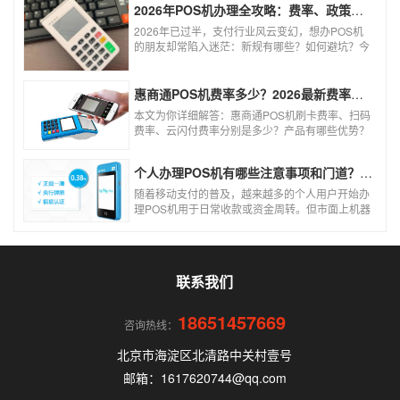
风险。以下结合权威信息分析原因及应对建议：
2026年POS机办理全攻略：费率、政策、避坑一篇讲清
2026年已过半，支付行业风云变幻，想办POS机
的朋友却常陷入迷茫：新规有哪些？如何避坑？今
天一文讲透2026年POS机办理的核心要点，从费
率标准到避坑指南，助你明明白白办理，安安心心
使用！
惠商通POS机费率多少？2026最新费率标准及办理全攻略
本文为你详细解答：惠商通POS机刷卡费率、扫码
费率、云闪付费率分别是多少？产品有哪些优势？
个人和商户如何办理？一文看懂。
个人办理POS机有哪些注意事项和门道？（2026最新避坑指南）
随着移动支付的普及，越来越多的个人用户开始办
理POS机用于日常收款或资金周转。但市面上机器
品牌多、套路深，如果不了解其中的注意事项和门
道，很容易踩坑。本文为你全面拆解个人办理POS
机的核心要点，帮你选到正规、安全、费率稳定的
POS机。
联系我们
18651457669
咨询热线：
北京市海淀区北清路中关村壹号
邮箱：1617620744@qq.com