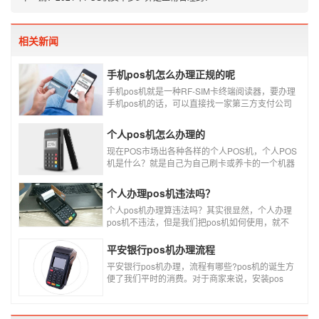
相关新闻
手机pos机怎么办理正规的呢
手机pos机就是一种RF-SIM卡终端阅读器，要办理
手机pos机的话，可以直接找一家第三方支付公司
办理。
个人pos机怎么办理的
现在POS市场出各种各样的个人POS机，个人POS
机是什么？就是自己为自己刷卡或养卡的一个机器
设备产品，称个人POS机。
个人办理pos机违法吗？
个人pos机办理算违法吗？其实很显然，个人办理
pos机不违法，但是我们把pos机如何使用，就不
一定违不违法了，比如我们拿着pos机去恶意套
现，套现不换，那么我们这样使用pos机肯定就是
平安银行pos机办理流程
违法的，只有我们在安全的使用之下，我们的个人
平安银行pos机办理，流程有哪些?pos机的诞生方
办理的pos机才是正规的，但是自己刷自己信用卡
便了我们平时的消费。对于商家来说，安装pos
用自己的pos机，这样只是算违规，只要我们按时
机，交易结算更为方便，可以避免假币的出现和现
还款就不会违法。违法其实是有基础的，那就是侵
金存放的安全。
害了他人的权益，扰乱了银行的金融秩序，如果不
干扰到他人，不恶意套现银行，那么我们的行为犯