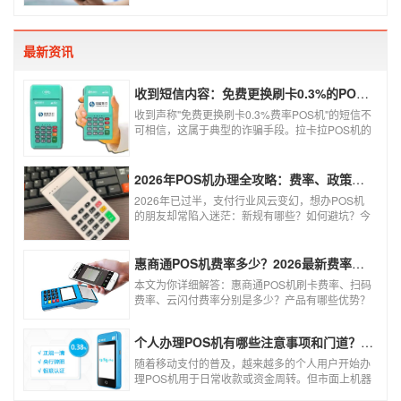
松刷卡支付，免带大额现金出门，经营者可以免去
假钞找零烦恼，提高经营效率。那么移动pos机要
怎样申请呢？
最新资讯
收到短信内容：免费更换刷卡0.3%的POS机，可以相信吗？
收到声称"免费更换刷卡0.3%费率POS机"的短信不
可相信，这属于典型的诈骗手段。拉卡拉POS机的
信用卡刷卡标准费率为0.6%，扫码费率为0.38%，
0.3%的费率远低于行业正常水平，存在重大欺诈
风险。以下结合权威信息分析原因及应对建议：
2026年POS机办理全攻略：费率、政策、避坑一篇讲清
2026年已过半，支付行业风云变幻，想办POS机
的朋友却常陷入迷茫：新规有哪些？如何避坑？今
天一文讲透2026年POS机办理的核心要点，从费
率标准到避坑指南，助你明明白白办理，安安心心
使用！
惠商通POS机费率多少？2026最新费率标准及办理全攻略
本文为你详细解答：惠商通POS机刷卡费率、扫码
费率、云闪付费率分别是多少？产品有哪些优势？
个人和商户如何办理？一文看懂。
个人办理POS机有哪些注意事项和门道？（2026最新避坑指南）
随着移动支付的普及，越来越多的个人用户开始办
理POS机用于日常收款或资金周转。但市面上机器
品牌多、套路深，如果不了解其中的注意事项和门