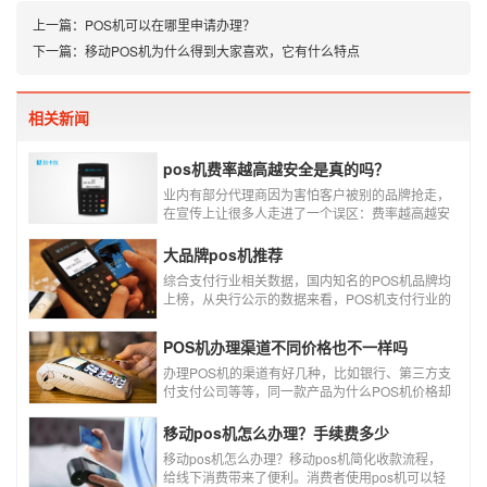
上一篇：
POS机可以在哪里申请办理？
下一篇：
移动POS机为什么得到大家喜欢，它有什么特点
相关新闻
pos机费率越高越安全是真的吗？
业内有部分代理商因为害怕客户被别的品牌抢走，
在宣传上让很多人走进了一个误区：费率越高越安
全，费率高的pos机商户质量高，不会跳码，但...
真的是这样吗?
大品牌pos机推荐
综合支付行业相关数据，国内知名的POS机品牌均
上榜，从央行公示的数据来看，POS机支付行业的
走势依然是呈增长的趋势，在POS机品牌的排名
中，瑞银信与随行付增长率居于较快的水平，如今
POS机办理渠道不同价格也不一样吗
POS机品牌各种各样，每年支付公司都会上几个新
品牌，所以我们在选择POS机的时候，一定认证正
办理POS机的渠道有好几种，比如银行、第三方支
规一清机。
付支付公司等等，同一款产品为什么POS机价格却
又好几种，这是让很多代理都不解的问题，今天就
和大家说说为什么同一款产品会有好几个价格，究
移动pos机怎么办理？手续费多少
竟是什么原因呢？
移动pos机怎么办理？移动pos机简化收款流程，
给线下消费带来了便利。消费者使用pos机可以轻