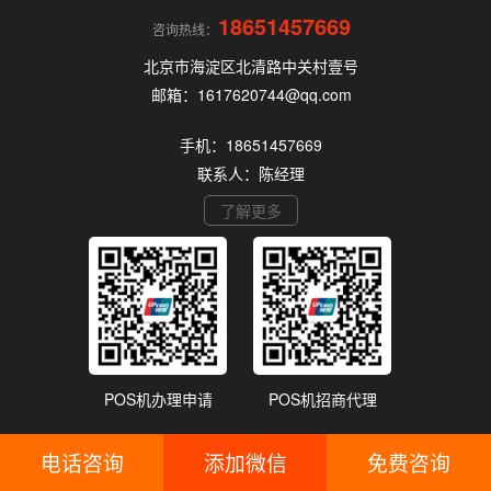
18651457669
咨询热线：
北京市海淀区北清路中关村壹号
邮箱：1617620744@qq.com
手机：18651457669
联系人：陈经理
了解更多
POS机办理申请
POS机招商代理
电话咨询
添加微信
免费咨询
备案号：
浙ICP备18048029号
网站地图