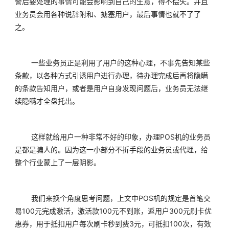
警后要处理的事情可能会影响到自己的生意，得不偿失。并且
业务员会用各种说辞附和、搪塞用户，最后事情也就不了了
之。
	一些业务员正是利用了用户的这种心理，不事先告知某些
条款，以各种方式引诱用户进行办理，待办理完成后再将隐瞒
的条款告知用户，或者是用户自身发现问题后，业务员无法继
续隐瞒才全盘托出。
	这样就给用户一种非常不好的印象，办理POS机的业务员
是都是骗人的。因为这一小部分不折手段的业务员或代理，给
整个行业蒙上了一层阴影。
	我们来换个角度思考问题，上文中POS机的规定是首笔交
易100元完成激活，激活款100元不到账，返用户300元刷卡优
惠券，用于抵扣用户每次刷卡秒到费3元，可抵扣100次，有效