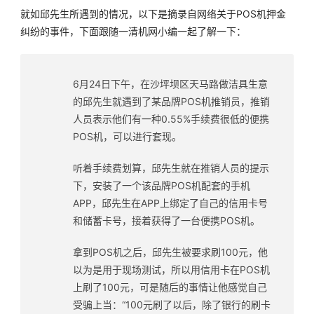
就如邱先生所遇到的情况，以下是摘录自网络关于POS机押金
纠纷的事件，下面跟随
一清机
网小编一起了解一下：
6月24日下午，在沙坪坝区天马路做洁具生意
的邱先生就遇到了某品牌POS机推销员，推销
人员表示他们有一种0.55%手续费很低的便携
POS机，可以进行套现。
听着手续费划算，邱先生就在推销人员的提示
下，安装了一个该品牌POS机配套的手机
APP，邱先生在APP上绑定了自己的信用卡号
和储蓄卡号，接着获得了一台便携POS机。
拿到POS机之后，邱先生被要求刷100元，他
以为是用于现场测试，所以用信用卡在POS机
上刷了100元，可是随后的事情让他感觉自己
受骗上当：“100元刷了以后，除了银行的刷卡