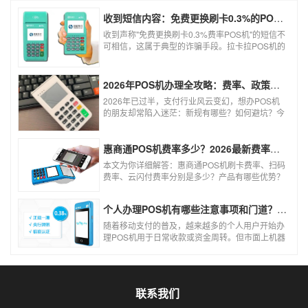
收到短信内容：免费更换刷卡0.3%的POS机，可以相信吗？
收到声称"免费更换刷卡0.3%费率POS机"的短信不
可相信，这属于典型的诈骗手段。拉卡拉POS机的
信用卡刷卡标准费率为0.6%，扫码费率为0.38%，
0.3%的费率远低于行业正常水平，存在重大欺诈
风险。以下结合权威信息分析原因及应对建议：
2026年POS机办理全攻略：费率、政策、避坑一篇讲清
2026年已过半，支付行业风云变幻，想办POS机
的朋友却常陷入迷茫：新规有哪些？如何避坑？今
天一文讲透2026年POS机办理的核心要点，从费
率标准到避坑指南，助你明明白白办理，安安心心
使用！
惠商通POS机费率多少？2026最新费率标准及办理全攻略
本文为你详细解答：惠商通POS机刷卡费率、扫码
费率、云闪付费率分别是多少？产品有哪些优势？
个人和商户如何办理？一文看懂。
个人办理POS机有哪些注意事项和门道？（2026最新避坑指南）
随着移动支付的普及，越来越多的个人用户开始办
理POS机用于日常收款或资金周转。但市面上机器
品牌多、套路深，如果不了解其中的注意事项和门
道，很容易踩坑。本文为你全面拆解个人办理POS
机的核心要点，帮你选到正规、安全、费率稳定的
POS机。
联系我们