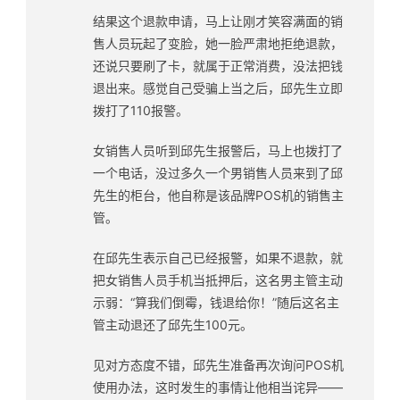
结果这个退款申请，马上让刚才笑容满面的销
售人员玩起了变脸，她一脸严肃地拒绝退款，
还说只要刷了卡，就属于正常消费，没法把钱
退出来。感觉自己受骗上当之后，邱先生立即
拨打了110报警。
女销售人员听到邱先生报警后，马上也拨打了
一个电话，没过多久一个男销售人员来到了邱
先生的柜台，他自称是该品牌POS机的销售主
管。
在邱先生表示自己已经报警，如果不退款，就
把女销售人员手机当抵押后，这名男主管主动
示弱：“算我们倒霉，钱退给你！”随后这名主
管主动退还了邱先生100元。
见对方态度不错，邱先生准备再次询问POS机
使用办法，这时发生的事情让他相当诧异——