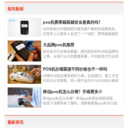
相关新闻
pos机费率越高越安全是真的吗？
业内有部分代理商因为害怕客户被别的品牌抢走，
在宣传上让很多人走进了一个误区：费率越高越安
全，费率高的pos机商户质量高，不会跳码，但...
真的是这样吗?
大品牌pos机推荐
综合支付行业相关数据，国内知名的POS机品牌均
上榜，从央行公示的数据来看，POS机支付行业的
走势依然是呈增长的趋势，在POS机品牌的排名
中，瑞银信与随行付增长率居于较快的水平，如今
POS机办理渠道不同价格也不一样吗
POS机品牌各种各样，每年支付公司都会上几个新
品牌，所以我们在选择POS机的时候，一定认证正
办理POS机的渠道有好几种，比如银行、第三方支
规一清机。
付支付公司等等，同一款产品为什么POS机价格却
又好几种，这是让很多代理都不解的问题，今天就
和大家说说为什么同一款产品会有好几个价格，究
移动pos机怎么办理？手续费多少
竟是什么原因呢？
移动pos机怎么办理？移动pos机简化收款流程，
给线下消费带来了便利。消费者使用pos机可以轻
松刷卡支付，免带大额现金出门，经营者可以免去
假钞找零烦恼，提高经营效率。那么移动pos机要
怎样申请呢？
最新资讯