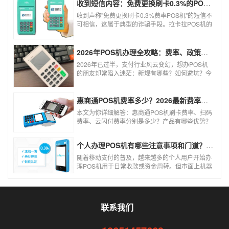
收到短信内容：免费更换刷卡0.3%的POS机，可以相信吗？
收到声称"免费更换刷卡0.3%费率POS机"的短信不
可相信，这属于典型的诈骗手段。拉卡拉POS机的
信用卡刷卡标准费率为0.6%，扫码费率为0.38%，
0.3%的费率远低于行业正常水平，存在重大欺诈
风险。以下结合权威信息分析原因及应对建议：
2026年POS机办理全攻略：费率、政策、避坑一篇讲清
2026年已过半，支付行业风云变幻，想办POS机
的朋友却常陷入迷茫：新规有哪些？如何避坑？今
天一文讲透2026年POS机办理的核心要点，从费
率标准到避坑指南，助你明明白白办理，安安心心
使用！
惠商通POS机费率多少？2026最新费率标准及办理全攻略
本文为你详细解答：惠商通POS机刷卡费率、扫码
费率、云闪付费率分别是多少？产品有哪些优势？
个人和商户如何办理？一文看懂。
个人办理POS机有哪些注意事项和门道？（2026最新避坑指南）
随着移动支付的普及，越来越多的个人用户开始办
理POS机用于日常收款或资金周转。但市面上机器
品牌多、套路深，如果不了解其中的注意事项和门
道，很容易踩坑。本文为你全面拆解个人办理POS
机的核心要点，帮你选到正规、安全、费率稳定的
POS机。
联系我们