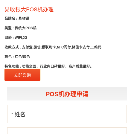
易收银大POS机办理
品牌名 : 易收银
类型 : 传统大POS机
网络 : WIFI,2G
收款方式 : 支付宝,微信,银联刷卡,NFC闪付,储值卡支付,二维码
颜色 : 红色/蓝色
特色功能 : 功能全面，行业内口碑最好，商户质量最好。
立即咨询
POS机办理申请
* 姓名