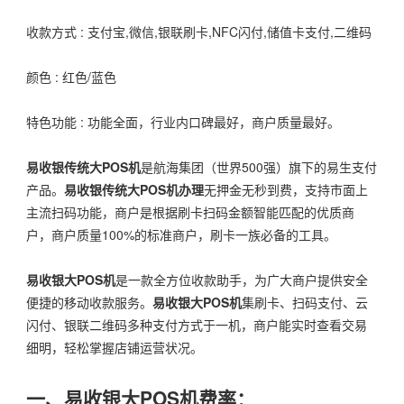
收款方式 : 支付宝,微信,银联刷卡,NFC闪付,储值卡支付,二维码
颜色 : 红色/蓝色
特色功能 : 功能全面，行业内口碑最好，商户质量最好。
易收银传统大POS机
是航海集团（世界500强）旗下的易生支付
产品。
易收银传统大POS机办理
无押金无秒到费，支持市面上
主流扫码功能，商户是根据刷卡扫码金额智能匹配的优质商
户，商户质量100%的标准商户，刷卡一族必备的工具。
易收银大POS机
是一款全方位收款助手，为广大商户提供安全
便捷的移动收款服务。
易收银大POS机
集刷卡、扫码支付、云
闪付、银联二维码多种支付方式于一机，商户能实时查看交易
细明，轻松掌握店铺运营状况。
一、易收银大POS机费率：