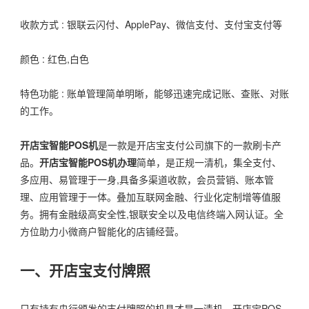
收款方式 : 银联云闪付、ApplePay、微信支付、支付宝支付等
颜色 : 红色,白色
特色功能 : 账单管理简单明晰，能够迅速完成记账、查账、对账
的工作。
开店宝智能POS机
是一款是开店宝支付公司旗下的一款刷卡产
品。
开店宝智能POS机办理
简单，是正规一清机，集全支付、
多应用、易管理于一身,具备多渠道收款，会员营销、账本管
理、应用管理于一体。叠加互联网金融、行业化定制增等值服
务。拥有金融级高安全性,银联安全以及电信终端入网认证。全
方位助力小微商户智能化的店铺经营。
一、开店宝支付牌照
只有持有央行颁发的支付牌照的机具才是一清机，开店宝POS